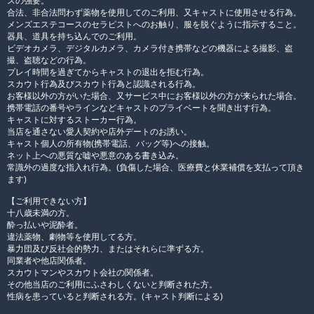
スの強要。
合法、非合法問わず薬物を使用してのご利用、又キャストに使用させる行為。
メンズエステコースのセラピストへのお触り、服を脱ぐように指示すること。
器具、道具を持ち込んでのご利用。
ビデオカメラ、デジタルカメラ、カメラ付き携帯などの機器による撮影、盗
撮、盗聴などの行為。
プレイ時間を過ぎてからキャストの退出を拒む行為。
スカウト行為及びスカウト行為と認識される行為。
お客様以外の方がいた場合、又サービス中にお客様以外の方が来られた場合。
携帯電話の番号やラインなどキャストのプライベートを聞き出す行為。
キャストに対するストーカー行為。
当店を通さない愛人契約や店外デートのお誘い。
キャスト個人の所有物(携帯電話、バッグ等)への接触。
ネット上への悪質な嘘や悪意のある書き込み。
常識外の過度な指入れ行為。(負傷した場合、医療費と休業補償を支払って頂き
ます)
【ご利用できない方】
十八歳未満の方。
酔っ払いや泥酔者。
違法薬物、劇物等を使用してる方。
暴力団及び反社会的勢力、またはそれらに準ずる方。
同業者や他店関係者。
スカウトマンやスカウト会社の関係者。
その他当店のご利用にふさわしくないと判断された方。
性病を患っていると判断される方。(キャスト判断による)