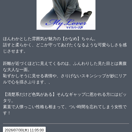
ほんわかとした雰囲気が魅力の【かなめ】ちゃん。
話すと柔らかく、どこか守ってあげたくなるような可愛らしさを感
じさせます。
距離が近づくほどに見えてくるのは、ふんわりした見た目とは裏腹
な大人な一面。
恥ずかしそうに見せる表情や、さりげないスキンシップが妙にリア
ルで心を揺さぶります、、
【清楚系だけど色気がある】そんなギャップに惹かれる方にはピッ
タリ。
素直で人懐っこい性格も相まって、つい時間を忘れてしまう女性で
す！
2026/07/30(木) 11:05:00