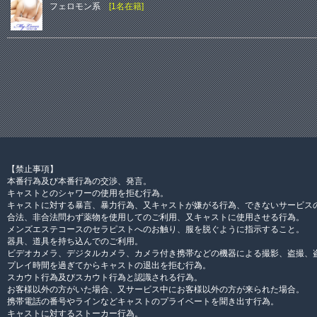
フェロモン系
[1名在籍]
【禁止事項】
本番行為及び本番行為の交渉、発言。
キャストとのシャワーの使用を拒む行為。
キャストに対する暴言、暴力行為、又キャストが嫌がる行為、できないサービス
合法、非合法問わず薬物を使用してのご利用、又キャストに使用させる行為。
メンズエステコースのセラピストへのお触り、服を脱ぐように指示すること。
器具、道具を持ち込んでのご利用。
ビデオカメラ、デジタルカメラ、カメラ付き携帯などの機器による撮影、盗撮、
プレイ時間を過ぎてからキャストの退出を拒む行為。
スカウト行為及びスカウト行為と認識される行為。
お客様以外の方がいた場合、又サービス中にお客様以外の方が来られた場合。
携帯電話の番号やラインなどキャストのプライベートを聞き出す行為。
キャストに対するストーカー行為。