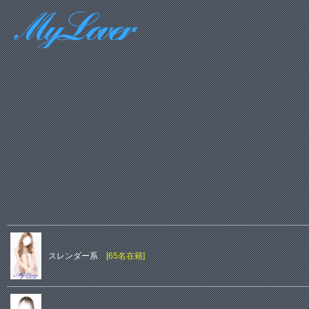
スレンダー系
[65名在籍]