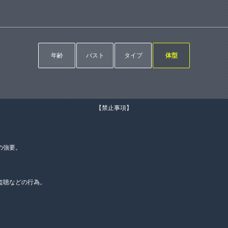
年齢
バスト
タイプ
体型
【禁止事項】
の強要。
盗聴などの行為。