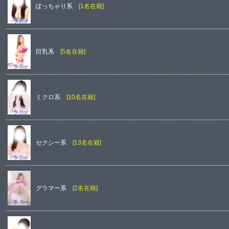
ぽっちゃり系
[1名在籍]
巨乳系
[5名在籍]
ミクロ系
[10名在籍]
セクシー系
[13名在籍]
グラマー系
[2名在籍]