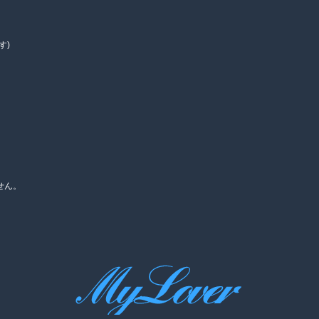
す)
せん。