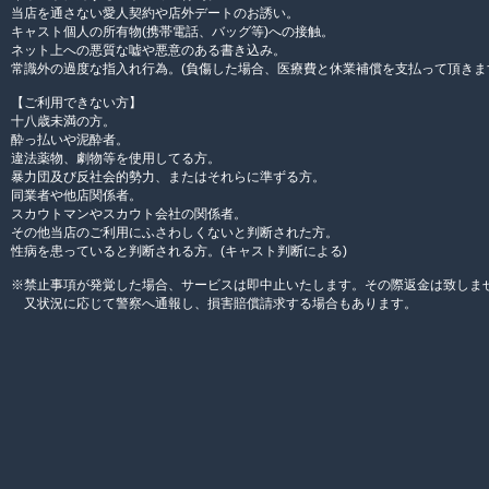
当店を通さない愛人契約や店外デートのお誘い。
キャスト個人の所有物(携帯電話、バッグ等)への接触。
ネット上への悪質な嘘や悪意のある書き込み。
常識外の過度な指入れ行為。(負傷した場合、医療費と休業補償を支払って頂きま
【ご利用できない方】
十八歳未満の方。
酔っ払いや泥酔者。
違法薬物、劇物等を使用してる方。
暴力団及び反社会的勢力、またはそれらに準ずる方。
同業者や他店関係者。
スカウトマンやスカウト会社の関係者。
その他当店のご利用にふさわしくないと判断された方。
性病を患っていると判断される方。(キャスト判断による)
※禁止事項が発覚した場合、サービスは即中止いたします。その際返金は致しま
又状況に応じて警察へ通報し、損害賠償請求する場合もあります。