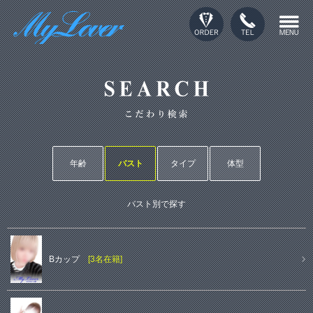
年齢
バスト
タイプ
体型
バスト別で探す
Bカップ
[3名在籍]