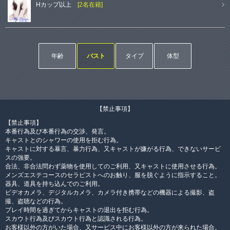
Hカップ以上
[2名在籍]
年齢
バスト
タイプ
体型
【禁止事項】
【禁止事項】
本番行為及び本番行為の交渉、発言。
キャストとのシャワーの使用を拒む行為。
キャストに対する暴言、暴力行為、又キャストが嫌がる行為、できないサービ
スの強要。
合法、非合法問わず薬物を使用してのご利用、又キャストに使用させる行為。
メンズエステコースのセラピストへのお触り、服を脱ぐように指示すること。
器具、道具を持ち込んでのご利用。
ビデオカメラ、デジタルカメラ、カメラ付き携帯などの機器による撮影、盗
撮、盗聴などの行為。
プレイ時間を過ぎてからキャストの退出を拒む行為。
スカウト行為及びスカウト行為と認識される行為。
お客様以外の方がいた場合、又サービス中にお客様以外の方が来られた場合。