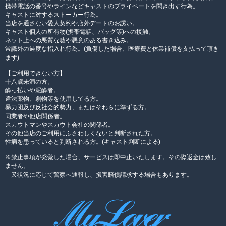
携帯電話の番号やラインなどキャストのプライベートを聞き出す行為。
キャストに対するストーカー行為。
当店を通さない愛人契約や店外デートのお誘い。
キャスト個人の所有物(携帯電話、バッグ等)への接触。
ネット上への悪質な嘘や悪意のある書き込み。
常識外の過度な指入れ行為。(負傷した場合、医療費と休業補償を支払って頂き
ます)
【ご利用できない方】
十八歳未満の方。
酔っ払いや泥酔者。
違法薬物、劇物等を使用してる方。
暴力団及び反社会的勢力、またはそれらに準ずる方。
同業者や他店関係者。
スカウトマンやスカウト会社の関係者。
その他当店のご利用にふさわしくないと判断された方。
性病を患っていると判断される方。(キャスト判断による)
※禁止事項が発覚した場合、サービスは即中止いたします。その際返金は致し
ません。
又状況に応じて警察へ通報し、損害賠償請求する場合もあります。