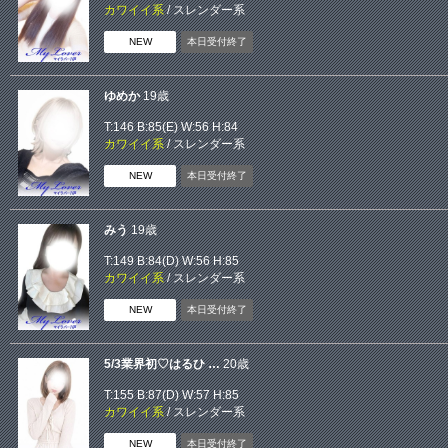
カワイイ系
/
スレンダー系
NEW
本日受付終了
ゆめか
19歳
T:146 B:
85(E)
W:56 H:84
カワイイ系
/
スレンダー系
NEW
本日受付終了
みう
19歳
T:149 B:
84(D)
W:56 H:85
カワイイ系
/
スレンダー系
NEW
本日受付終了
5/3業界初♡はるひ …
20歳
T:155 B:
87(D)
W:57 H:85
カワイイ系
/
スレンダー系
NEW
本日受付終了