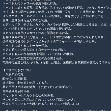
キャストとのシャワーの使用を拒む行為。
キャストに対する暴言、暴力行為、又キャストが嫌がる行為、できないサービス
合法、非合法問わず薬物を使用してのご利用、又キャストに使用させる行為。
メンズエステコースのセラピストへのお触り、服を脱ぐように指示すること。
器具、道具を持ち込んでのご利用。
ビデオカメラ、デジタルカメラ、カメラ付き携帯などの機器による撮影、盗撮、
プレイ時間を過ぎてからキャストの退出を拒む行為。
スカウト行為及びスカウト行為と認識される行為。
お客様以外の方がいた場合、又サービス中にお客様以外の方が来られた場合。
携帯電話の番号やラインなどキャストのプライベートを聞き出す行為。
キャストに対するストーカー行為。
当店を通さない愛人契約や店外デートのお誘い。
キャスト個人の所有物(携帯電話、バッグ等)への接触。
ネット上への悪質な嘘や悪意のある書き込み。
常識外の過度な指入れ行為。(負傷した場合、医療費と休業補償を支払って頂きま
【ご利用できない方】
十八歳未満の方。
酔っ払いや泥酔者。
違法薬物、劇物等を使用してる方。
暴力団及び反社会的勢力、またはそれらに準ずる方。
同業者や他店関係者。
スカウトマンやスカウト会社の関係者。
その他当店のご利用にふさわしくないと判断された方。
性病を患っていると判断される方。(キャスト判断による)