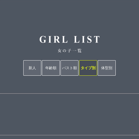
新人
年齢順
バスト順
タイプ別
体型別