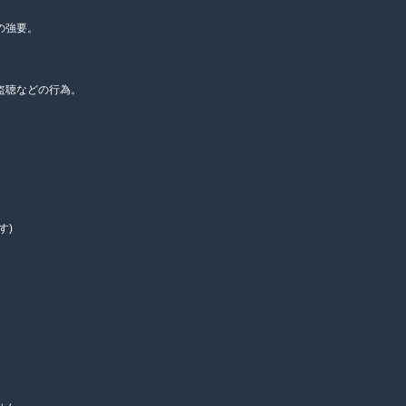
の強要。
盗聴などの行為。
す)