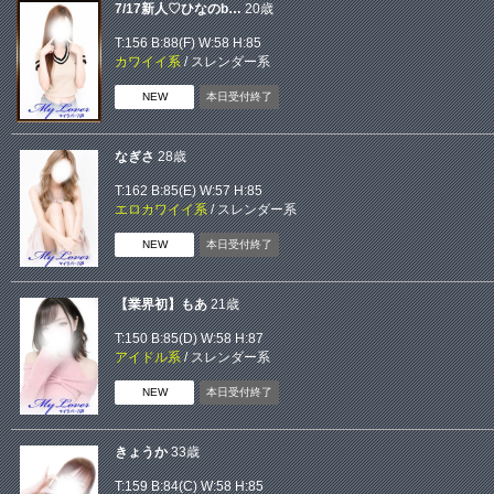
7/17新人♡ひなのb…
20歳
T:156 B:
88(F)
W:58 H:85
カワイイ系
/
スレンダー系
NEW
本日受付終了
なぎさ
28歳
T:162 B:
85(E)
W:57 H:85
エロカワイイ系
/
スレンダー系
NEW
本日受付終了
【業界初】もあ
21歳
T:150 B:
85(D)
W:58 H:87
アイドル系
/
スレンダー系
NEW
本日受付終了
きょうか
33歳
T:159 B:
84(C)
W:58 H:85