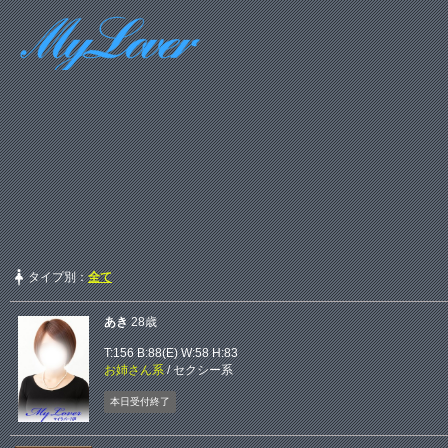
タイプ別：
全て
あき
28歳
T:156 B:
88(E)
W:58 H:83
お姉さん系
/
セクシー系
本日受付終了