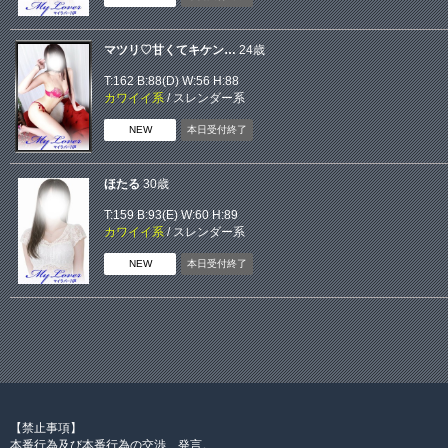
マツリ♡甘くてキケン…
24歳
T:162 B:
88(D)
W:56 H:88
カワイイ系
/
スレンダー系
NEW
本日受付終了
ほたる
30歳
T:159 B:
93(E)
W:60 H:89
カワイイ系
/
スレンダー系
NEW
本日受付終了
【禁止事項】
本番行為及び本番行為の交渉、発言。