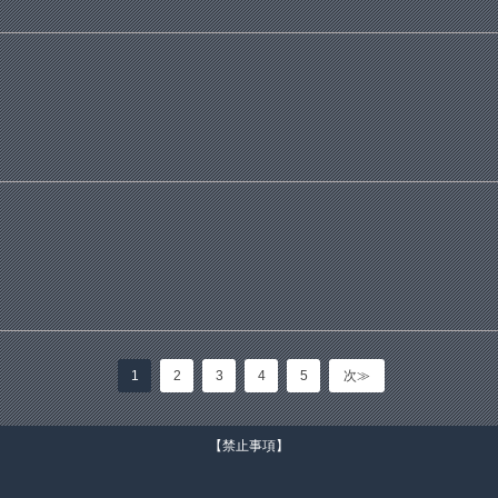
1
2
3
4
5
次≫
【禁止事項】