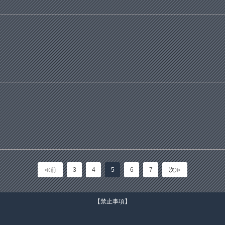
≪前
3
4
5
6
7
次≫
【禁止事項】