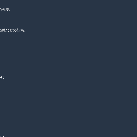
の強要。
盗聴などの行為。
す)