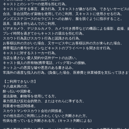
キャストとのシャワーの使用を拒む行為。
キャストに対する暴言、暴力行為、又キャストが嫌がる行為、できないサービス
合法、非合法問わず薬物を使用してのご利用、又キャストに使用させる行為。
メンズエステコースのセラピストへのお触り、服を脱ぐように指示すること。
器具、道具を持ち込んでのご利用。
ビデオカメラ、デジタルカメラ、カメラ付き携帯などの機器による撮影、盗撮、
プレイ時間を過ぎてからキャストの退出を拒む行為。
スカウト行為及びスカウト行為と認識される行為。
お客様以外の方がいた場合、又サービス中にお客様以外の方が来られた場合。
携帯電話の番号やラインなどキャストのプライベートを聞き出す行為。
キャストに対するストーカー行為。
当店を通さない愛人契約や店外デートのお誘い。
キャスト個人の所有物(携帯電話、バッグ等)への接触。
ネット上への悪質な嘘や悪意のある書き込み。
常識外の過度な指入れ行為。(負傷した場合、医療費と休業補償を支払って頂きま
【ご利用できない方】
十八歳未満の方。
酔っ払いや泥酔者。
違法薬物、劇物等を使用してる方。
暴力団及び反社会的勢力、またはそれらに準ずる方。
同業者や他店関係者。
スカウトマンやスカウト会社の関係者。
その他当店のご利用にふさわしくないと判断された方。
性病を患っていると判断される方。(キャスト判断による)