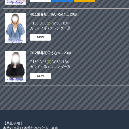
4/11業界初♡あいる&#…
20歳
T:153 B:
86(D)
W:58 H:84
カワイイ系
/
スレンダー系
NEW
7/12業界初♡うなb…
23歳
T:150 B:
86(D)
W:58 H:84
カワイイ系
/
スレンダー系
NEW
【禁止事項】
本番行為及び本番行為の交渉、発言。