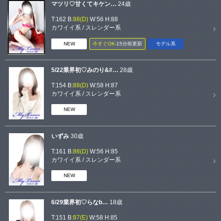
マツリ♡甘くてキケン…
24歳
T:162 B:
88(D)
W:56 H:88
カワイイ系
/
スレンダー系
NEW
今すぐOK
‐15分前更新
モデル系
5/22業界初♡みのり&#…
28歳
T:154 B:
88(D)
W:58 H:87
カワイイ系
/
スレンダー系
NEW
いずみ
30歳
T:161 B:
88(D)
W:56 H:85
カワイイ系
/
スレンダー系
NEW
6/29業界初♡らなb…
18歳
T:151 B:
87(E)
W:58 H:85