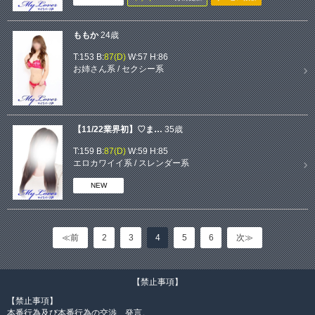
ももか
24歳
T:153 B:
87(D)
W:57 H:86
お姉さん系
/
セクシー系
【11/22業界初】♡ま…
35歳
T:159 B:
87(D)
W:59 H:85
エロカワイイ系
/
スレンダー系
NEW
≪前
2
3
4
5
6
次≫
【禁止事項】
【禁止事項】
本番行為及び本番行為の交渉、発言。