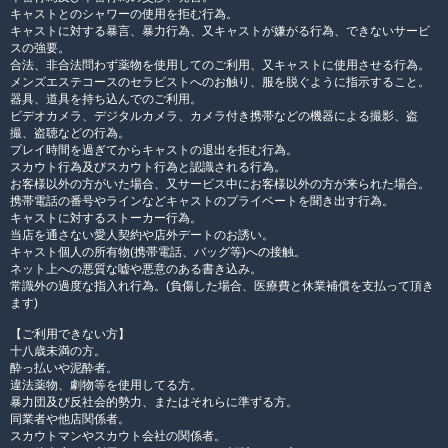
キャストとのシャワーの使用を拒む行為。
キャストに対する暴言、暴力行為、又キャストが嫌がる行為、できないサービ
スの強要。
合法、非合法問わず薬物を使用してのご利用、又キャストに使用させる行為。
メンズエステコースのセラピストへのお触り、服を脱ぐように指示すること。
器具、道具を持ち込んでのご利用。
ビデオカメラ、デジタルカメラ、カメラ付き携帯などの機器による撮影、盗
撮、盗聴などの行為。
プレイ時間を過ぎてからキャストの退出を拒む行為。
スカウト行為及びスカウト行為と認識される行為。
お客様以外の方がいた場合、又サービス中にお客様以外の方が来られた場合。
携帯電話の番号やラインなどキャストのプライベートを聞き出す行為。
キャストに対するストーカー行為。
当店を通さない愛人契約や店外デートのお誘い。
キャスト個人の所有物(携帯電話、バッグ等)への接触。
ネット上への悪質な嘘や悪意のある書き込み。
常識外の過度な指入れ行為。(負傷した場合、医療費と休業補償を支払って頂き
ます)
【ご利用できない方】
十八歳未満の方。
酔っ払いや泥酔者。
違法薬物、劇物等を使用してる方。
暴力団及び反社会的勢力、またはそれらに準ずる方。
同業者や他店関係者。
スカウトマンやスカウト会社の関係者。