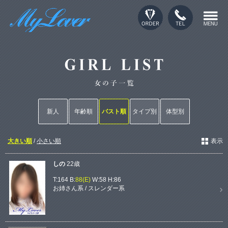
新人
年齢順
バスト順
タイプ別
体型別
大きい順
/
小さい順
表示
しの
22歳
T:164 B:
88(E)
W:58 H:86
お姉さん系
/
スレンダー系