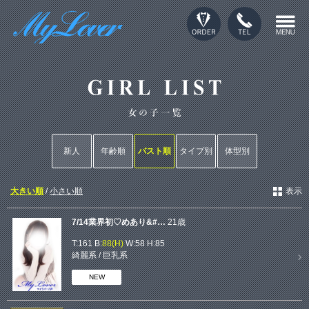
新人
年齢順
バスト順
タイプ別
体型別
大きい順
/
小さい順
表示
7/14業界初♡めあり&#…
21歳
T:161 B:
88(H)
W:58 H:85
綺麗系
/
巨乳系
NEW