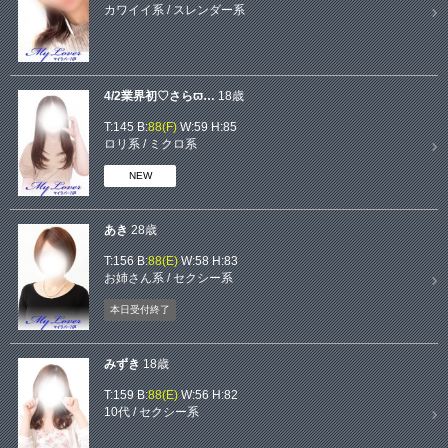
カワイイ系
/
スレンダー系
4/2業界初♡さらϖ…
18歳
T:145 B:
88(F)
W:59 H:85
ロリ系
/
ミクロ系
NEW
あき
28歳
T:156 B:
88(E)
W:58 H:83
お姉さん系
/
セクシー系
本日受付終了
みずき
18歳
T:159 B:
88(E)
W:56 H:82
10代
/
セクシー系