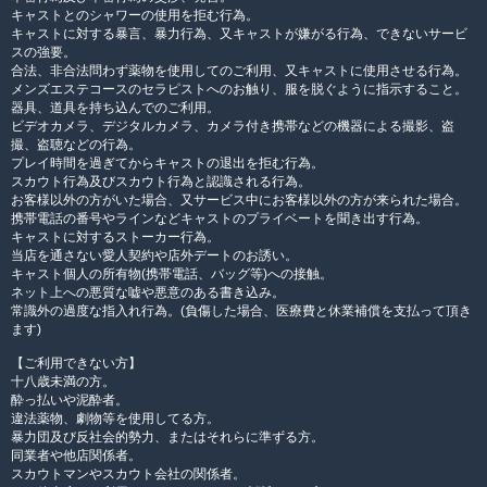
キャストとのシャワーの使用を拒む行為。
キャストに対する暴言、暴力行為、又キャストが嫌がる行為、できないサービ
スの強要。
合法、非合法問わず薬物を使用してのご利用、又キャストに使用させる行為。
メンズエステコースのセラピストへのお触り、服を脱ぐように指示すること。
器具、道具を持ち込んでのご利用。
ビデオカメラ、デジタルカメラ、カメラ付き携帯などの機器による撮影、盗
撮、盗聴などの行為。
プレイ時間を過ぎてからキャストの退出を拒む行為。
スカウト行為及びスカウト行為と認識される行為。
お客様以外の方がいた場合、又サービス中にお客様以外の方が来られた場合。
携帯電話の番号やラインなどキャストのプライベートを聞き出す行為。
キャストに対するストーカー行為。
当店を通さない愛人契約や店外デートのお誘い。
キャスト個人の所有物(携帯電話、バッグ等)への接触。
ネット上への悪質な嘘や悪意のある書き込み。
常識外の過度な指入れ行為。(負傷した場合、医療費と休業補償を支払って頂き
ます)
【ご利用できない方】
十八歳未満の方。
酔っ払いや泥酔者。
違法薬物、劇物等を使用してる方。
暴力団及び反社会的勢力、またはそれらに準ずる方。
同業者や他店関係者。
スカウトマンやスカウト会社の関係者。