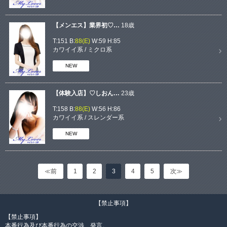
【メンエス】業界初♡…
18歳
T:151 B:
88(E)
W:59 H:85
カワイイ系
/
ミクロ系
NEW
【体験入店】♡しおん…
23歳
T:158 B:
88(E)
W:56 H:86
カワイイ系
/
スレンダー系
NEW
≪前
1
2
3
4
5
次≫
【禁止事項】
【禁止事項】
本番行為及び本番行為の交渉、発言。