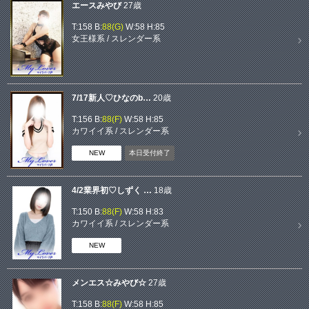
エースみやび
27歳
T:158 B:
88(G)
W:58 H:85
女王様系
/
スレンダー系
7/17新人♡ひなのb…
20歳
T:156 B:
88(F)
W:58 H:85
カワイイ系
/
スレンダー系
NEW
本日受付終了
4/2業界初♡しずく …
18歳
T:150 B:
88(F)
W:58 H:83
カワイイ系
/
スレンダー系
NEW
メンエス☆みやび☆
27歳
T:158 B:
88(F)
W:58 H:85