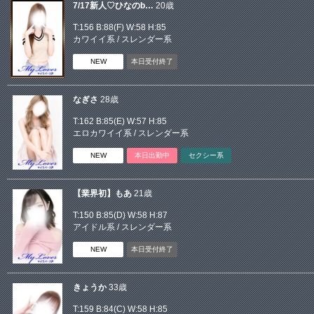
7/17新人♡ひなのb…
20歳
T:156 B:
88(F)
W:58 H:85
カワイイ系
/
スレンダー系
NEW
本日受付終了
なぎさ
28歳
T:162 B:
85(E)
W:57 H:85
エロカワイイ系
/
スレンダー系
NEW
本日出勤中
セクシー系
【業界初】もあ
21歳
T:150 B:
85(D)
W:58 H:87
アイドル系
/
スレンダー系
NEW
本日受付終了
きょうか
33歳
T:159 B:
84(C)
W:58 H:85