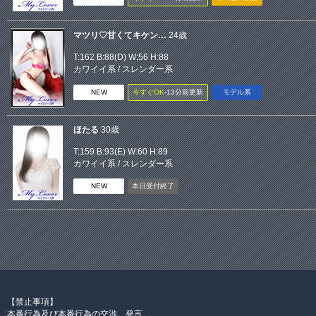
マツリ♡甘くてキケン…
24歳
T:162 B:
88(D)
W:56 H:88
カワイイ系
/
スレンダー系
NEW
今すぐOK
‐13分前更新
モデル系
ほたる
30歳
T:159 B:
93(E)
W:60 H:89
カワイイ系
/
スレンダー系
NEW
本日受付終了
【禁止事項】
本番行為及び本番行為の交渉、発言。