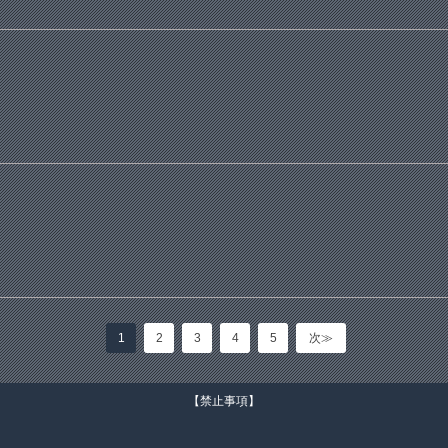
1
2
3
4
5
次≫
【禁止事項】