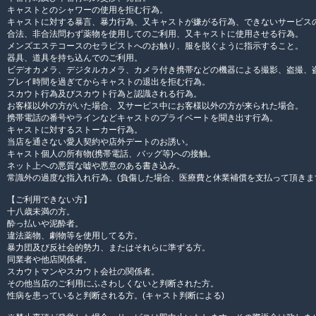
キャストとのシャワーの使用を拒む行為。
キャストに対する暴言、暴力行為、又キャストが嫌がる行為、できないサービス
合法、非合法問わず薬物を使用してのご利用、又キャストに使用させる行為。
メンズエステコースのセラピストへのお触り、服を脱ぐように指示すること。
器具、道具を持ち込んでのご利用。
ビデオカメラ、デジタルカメラ、カメラ付き携帯などの機器による撮影、盗撮、
プレイ時間を過ぎてからキャストの退出を拒む行為。
スカウト行為及びスカウト行為と認識される行為。
お客様以外の方がいた場合、又サービス中にお客様以外の方が来られた場合。
携帯電話の番号やラインなどキャストのプライベートを聞き出す行為。
キャストに対するストーカー行為。
当店を通さない愛人契約や店外デートのお誘い。
キャスト個人の所有物(携帯電話、バッグ等)への接触。
ネット上への悪質な嘘や悪意のある書き込み。
常識外の過度な指入れ行為。(負傷した場合、医療費と休業補償を支払って頂きま
【ご利用できない方】
十八歳未満の方。
酔っ払いや泥酔者。
違法薬物、劇物等を使用してる方。
暴力団及び反社会的勢力、またはそれらに準ずる方。
同業者や他店関係者。
スカウトマンやスカウト会社の関係者。
その他当店のご利用にふさわしくないと判断された方。
性病を患っていると判断される方。(キャスト判断による)