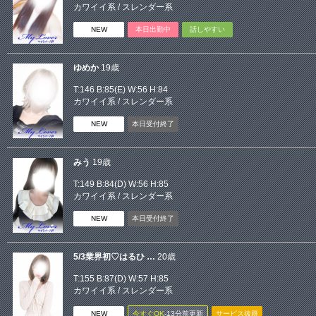
カワイイ系
/
スレンダー系
NEW
本日出勤中
話しやすい
ゆめか
19歳
T:146 B:
85(E)
W:56 H:84
カワイイ系
/
スレンダー系
NEW
本日受付終了
みう
19歳
T:149 B:
84(D)
W:56 H:85
カワイイ系
/
スレンダー系
NEW
本日受付終了
5/3業界初♡はるひ …
20歳
T:155 B:
87(D)
W:57 H:85
カワイイ系
/
スレンダー系
NEW
今すぐOK
‐13分前更新
サービス抜群