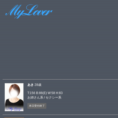
あき
28歳
T:156 B:
88(E)
W:58 H:83
お姉さん系
/
セクシー系
本日受付終了