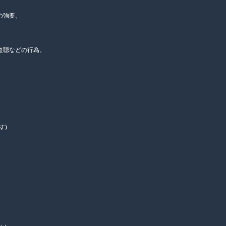
の強要。
盗聴などの行為。
す)