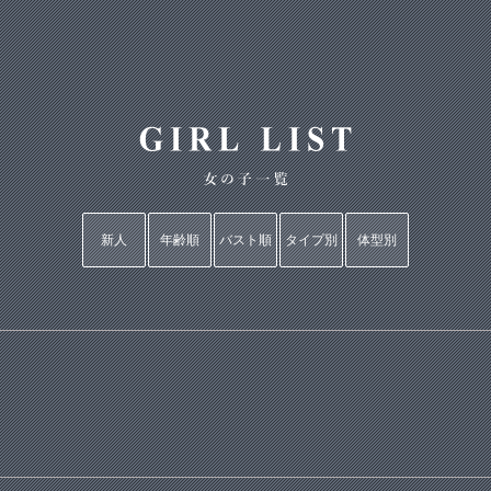
新人
年齢順
バスト順
タイプ別
体型別