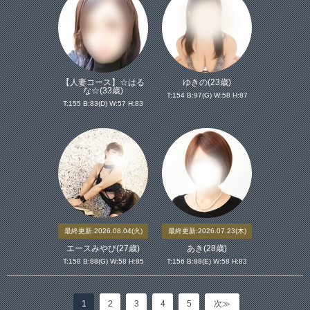
【人妻コース】☆はる
ゆきの(23歳)
な☆(33歳)
T:154 B:97(G) W:58 H:87
T:155 B:83(D) W:57 H:83
最終更新:2026.08.04(火)
最終更新:2026.07.23(木)
エースみやび(27歳)
あき(28歳)
T:158 B:88(G) W:58 H:85
T:156 B:88(E) W:58 H:83
1
2
3
4
5
次≫