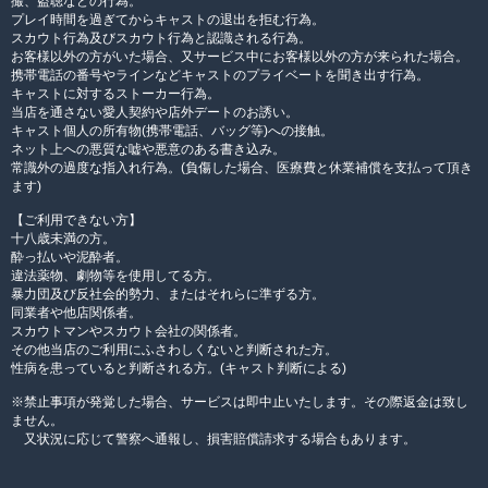
撮、盗聴などの行為。
プレイ時間を過ぎてからキャストの退出を拒む行為。
スカウト行為及びスカウト行為と認識される行為。
お客様以外の方がいた場合、又サービス中にお客様以外の方が来られた場合。
携帯電話の番号やラインなどキャストのプライベートを聞き出す行為。
キャストに対するストーカー行為。
当店を通さない愛人契約や店外デートのお誘い。
キャスト個人の所有物(携帯電話、バッグ等)への接触。
ネット上への悪質な嘘や悪意のある書き込み。
常識外の過度な指入れ行為。(負傷した場合、医療費と休業補償を支払って頂き
ます)
【ご利用できない方】
十八歳未満の方。
酔っ払いや泥酔者。
違法薬物、劇物等を使用してる方。
暴力団及び反社会的勢力、またはそれらに準ずる方。
同業者や他店関係者。
スカウトマンやスカウト会社の関係者。
その他当店のご利用にふさわしくないと判断された方。
性病を患っていると判断される方。(キャスト判断による)
※禁止事項が発覚した場合、サービスは即中止いたします。その際返金は致し
ません。
又状況に応じて警察へ通報し、損害賠償請求する場合もあります。