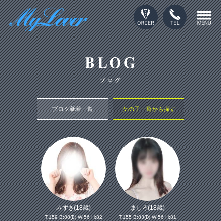
ブログ新着一覧
女の子一覧から探す
みずき(18歳)
ましろ(18歳)
T:159 B:88(E) W:56 H:82
T:155 B:83(D) W:56 H:81