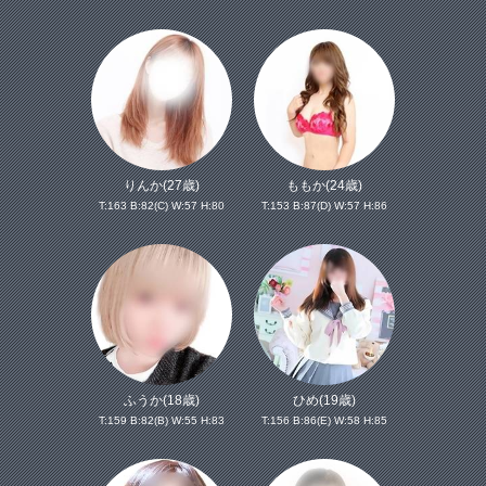
りんか(27歳)
ももか(24歳)
T:163 B:82(C) W:57 H:80
T:153 B:87(D) W:57 H:86
ふうか(18歳)
ひめ(19歳)
T:159 B:82(B) W:55 H:83
T:156 B:86(E) W:58 H:85