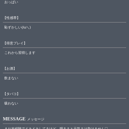
おっぱい
【性感帯】
恥ずかしい(/ω＼)
【得意プレイ】
これから習得します
【お酒】
飲まない
【タバコ】
吸わない
MESSAGE
メッセージ
まだ未経験でドキドキしてるけど、明るさと元気さは負けません♡