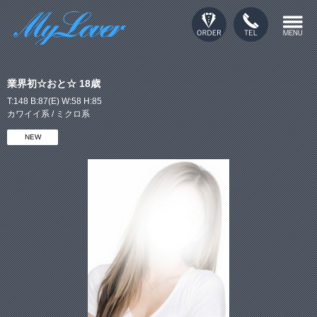
業界初☆おと☆ 18歳
T:148 B:87(E) W:58 H:85
カワイイ系 / ミクロ系
NEW