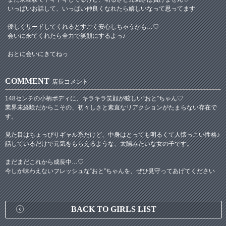
いっぱいお話して、いっぱい仲良くなれたら嬉しいなって思ってます
優しくリードしてくれるとすごく安心しちゃうかも…♡
会いに来てくれたら全力で笑顔にするよっ♪
おとに会いにきてねっ
COMMENT
店長コメント
148センチの小柄ボディに、キラキラ笑顔が眩しい“おと”ちゃん♡
業界未経験だからこその、初々しさと素直なリアクションがたまらない存在で
す。
見た目はちょっぴりギャル系だけど、中身はとっても明るくて人懐っこい性格♪
話しているだけで元気をもらえるような、太陽みたいな女の子です。
まだまだこれから成長中…♡
今しか味わえないフレッシュな“おと”ちゃんを、ぜひ見守ってあげてください
BACK TO GIRLS LIST