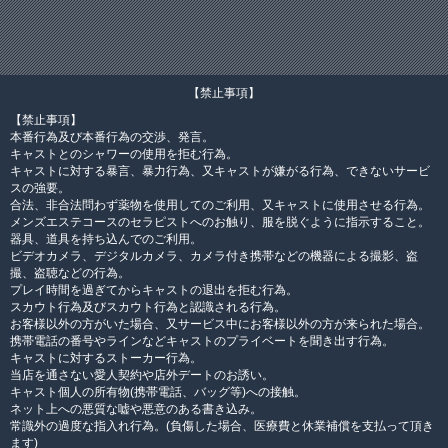
【禁止事項】
【禁止事項】
本番行為及び本番行為の交渉、発言。
キャストとのシャワーの使用を拒む行為。
キャストに対する暴言、暴力行為、又キャストが嫌がる行為、できないサービ
スの強要。
合法、非合法問わず薬物を使用してのご利用、又キャストに使用させる行為。
メンズエステコースのセラピストへのお触り、服を脱ぐように指示すること。
器具、道具を持ち込んでのご利用。
ビデオカメラ、デジタルカメラ、カメラ付き携帯などの機器による撮影、盗
撮、盗聴などの行為。
プレイ時間を過ぎてからキャストの退出を拒む行為。
スカウト行為及びスカウト行為と認識される行為。
お客様以外の方がいた場合、又サービス中にお客様以外の方が来られた場合。
携帯電話の番号やラインなどキャストのプライベートを聞き出す行為。
キャストに対するストーカー行為。
当店を通さない愛人契約や店外デートのお誘い。
キャスト個人の所有物(携帯電話、バッグ等)への接触。
ネット上への悪質な嘘や悪意のある書き込み。
常識外の過度な指入れ行為。(負傷した場合、医療費と休業補償を支払って頂き
ます)