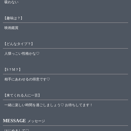
吸わない
【趣味は？】
映画鑑賞
【どんなタイプ？】
人懐っこい性格かな♡
【S？М？】
相手にあわせるの得意です♡
【来てくれる人に一言】
一緒に楽しい時間を過ごしましょう♡ お待ちしてます！
MESSAGE
メッセージ
はじめまして♡