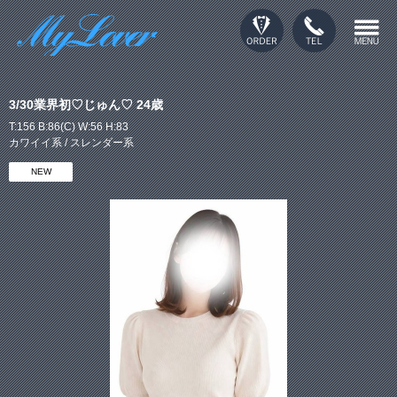
3/30業界初♡じゅん♡ 24歳
T:156 B:86(C) W:56 H:83
カワイイ系 / スレンダー系
NEW