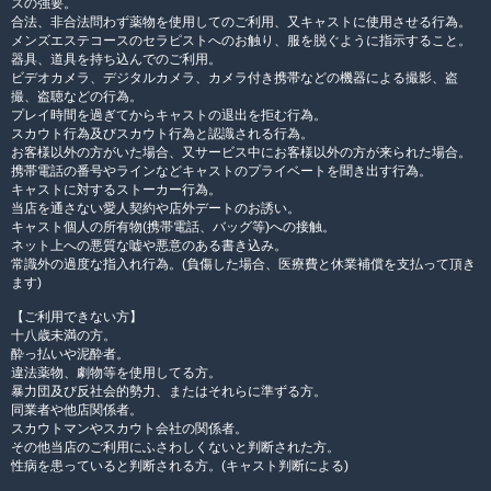
スの強要。
合法、非合法問わず薬物を使用してのご利用、又キャストに使用させる行為。
メンズエステコースのセラピストへのお触り、服を脱ぐように指示すること。
器具、道具を持ち込んでのご利用。
ビデオカメラ、デジタルカメラ、カメラ付き携帯などの機器による撮影、盗
撮、盗聴などの行為。
プレイ時間を過ぎてからキャストの退出を拒む行為。
スカウト行為及びスカウト行為と認識される行為。
お客様以外の方がいた場合、又サービス中にお客様以外の方が来られた場合。
携帯電話の番号やラインなどキャストのプライベートを聞き出す行為。
キャストに対するストーカー行為。
当店を通さない愛人契約や店外デートのお誘い。
キャスト個人の所有物(携帯電話、バッグ等)への接触。
ネット上への悪質な嘘や悪意のある書き込み。
常識外の過度な指入れ行為。(負傷した場合、医療費と休業補償を支払って頂き
ます)
【ご利用できない方】
十八歳未満の方。
酔っ払いや泥酔者。
違法薬物、劇物等を使用してる方。
暴力団及び反社会的勢力、またはそれらに準ずる方。
同業者や他店関係者。
スカウトマンやスカウト会社の関係者。
その他当店のご利用にふさわしくないと判断された方。
性病を患っていると判断される方。(キャスト判断による)