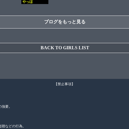
やっほ
ブログをもっと見る
BACK TO GIRLS LIST
【禁止事項】
の強要。
盗聴などの行為。