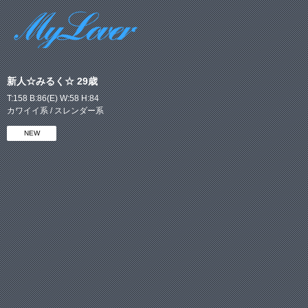
新人☆みるく☆ 29歳
T:158 B:86(E) W:58 H:84
カワイイ系 / スレンダー系
NEW