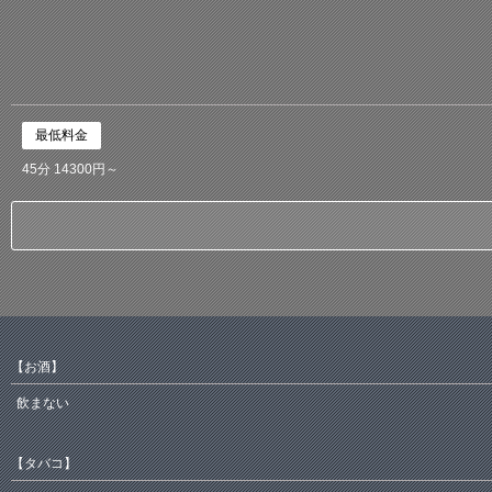
最低料金
45分 14300円～
【お酒】
飲まない
【タバコ】