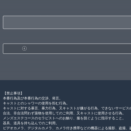
【禁止事項】
本番行為及び本番行為の交渉、発言。
キャストとのシャワーの使用を拒む行為。
キャストに対する暴言、暴力行為、又キャストが嫌がる行為、できないサービス
合法、非合法問わず薬物を使用してのご利用、又キャストに使用させる行為。
メンズエステコースのセラピストへのお触り、服を脱ぐように指示すること。
器具、道具を持ち込んでのご利用。
ビデオカメラ、デジタルカメラ、カメラ付き携帯などの機器による撮影、盗撮、