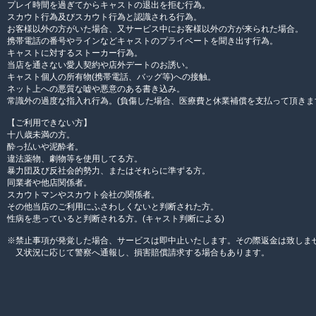
プレイ時間を過ぎてからキャストの退出を拒む行為。
スカウト行為及びスカウト行為と認識される行為。
お客様以外の方がいた場合、又サービス中にお客様以外の方が来られた場合。
携帯電話の番号やラインなどキャストのプライベートを聞き出す行為。
キャストに対するストーカー行為。
当店を通さない愛人契約や店外デートのお誘い。
キャスト個人の所有物(携帯電話、バッグ等)への接触。
ネット上への悪質な嘘や悪意のある書き込み。
常識外の過度な指入れ行為。(負傷した場合、医療費と休業補償を支払って頂きま
【ご利用できない方】
十八歳未満の方。
酔っ払いや泥酔者。
違法薬物、劇物等を使用してる方。
暴力団及び反社会的勢力、またはそれらに準ずる方。
同業者や他店関係者。
スカウトマンやスカウト会社の関係者。
その他当店のご利用にふさわしくないと判断された方。
性病を患っていると判断される方。(キャスト判断による)
※禁止事項が発覚した場合、サービスは即中止いたします。その際返金は致しま
又状況に応じて警察へ通報し、損害賠償請求する場合もあります。