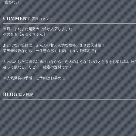
吸わない
COMMENT
店長コメント
当店にまたまた超激カワ娘が入店しました
その名も【みるくちゃん】
あどけない笑顔に、ふんわり甘えん坊な性格…まさに天使級！
業界未経験ながら、一生懸命尽くす姿にキュン死確定です
ふわふわした雰囲気に癒されながら、恋人のような甘いひとときをお楽しみいた
会って損なし、リピート確定の逸材です！
※人気爆発の予感…ご予約はお早めに
BLOG
写メ日記