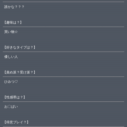
誰かな？？？
【趣味は？】
買い物☆
【好きなタイプは？】
優しい人
【責め派？受け派？】
ひみつ♡
【性感帯は？】
お〇ぱい
【得意プレイ？】