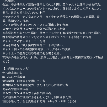
スの強要。
合法、非合法問わず薬物を使用してのご利用、又キャストに使用させる行為。
メンズエステコースのセラピストへのお触り、服を脱ぐように指示すること。
器具、道具を持ち込んでのご利用。
ビデオカメラ、デジタルカメラ、カメラ付き携帯などの機器による撮影、盗
撮、盗聴などの行為。
プレイ時間を過ぎてからキャストの退出を拒む行為。
スカウト行為及びスカウト行為と認識される行為。
お客様以外の方がいた場合、又サービス中にお客様以外の方が来られた場合。
携帯電話の番号やラインなどキャストのプライベートを聞き出す行為。
キャストに対するストーカー行為。
当店を通さない愛人契約や店外デートのお誘い。
キャスト個人の所有物(携帯電話、バッグ等)への接触。
ネット上への悪質な嘘や悪意のある書き込み。
常識外の過度な指入れ行為。(負傷した場合、医療費と休業補償を支払って頂き
ます)
【ご利用できない方】
十八歳未満の方。
酔っ払いや泥酔者。
違法薬物、劇物等を使用してる方。
暴力団及び反社会的勢力、またはそれらに準ずる方。
同業者や他店関係者。
スカウトマンやスカウト会社の関係者。
その他当店のご利用にふさわしくないと判断された方。
性病を患っていると判断される方。(キャスト判断による)