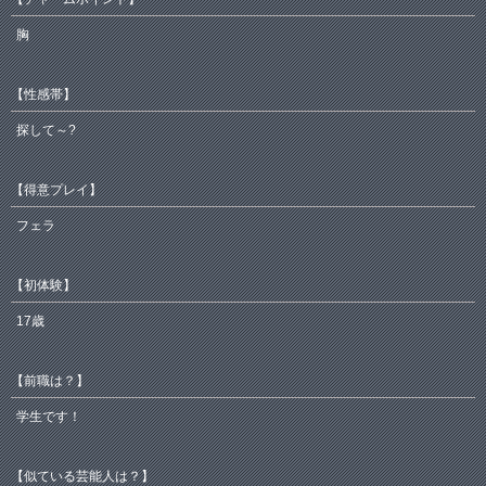
胸
【性感帯】
探して～?
【得意プレイ】
フェラ
【初体験】
17歳
【前職は？】
学生です！
【似ている芸能人は？】