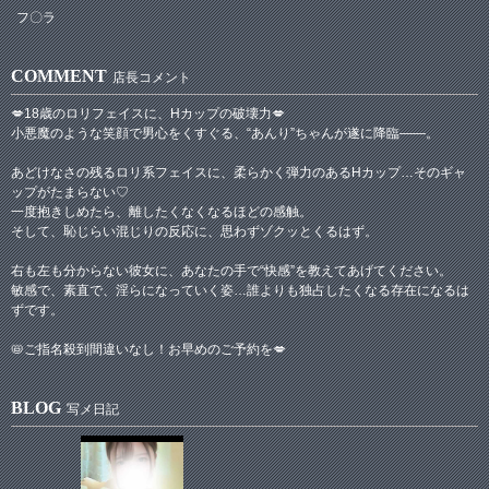
フ〇ラ
COMMENT
店長コメント
💋18歳のロリフェイスに、Hカップの破壊力💋
小悪魔のような笑顔で男心をくすぐる、“あんり”ちゃんが遂に降臨――。
あどけなさの残るロリ系フェイスに、柔らかく弾力のあるHカップ…そのギャ
ップがたまらない♡
一度抱きしめたら、離したくなくなるほどの感触。
そして、恥じらい混じりの反応に、思わずゾクッとくるはず。
右も左も分からない彼女に、あなたの手で“快感”を教えてあげてください。
敏感で、素直で、淫らになっていく姿…誰よりも独占したくなる存在になるは
ずです。
📛ご指名殺到間違いなし！お早めのご予約を💋
BLOG
写メ日記