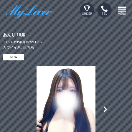
あんり 18歳
T:160 B:95(H) W:59 H:87
カワイイ系 / 巨乳系
NEW