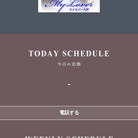
-
電話する