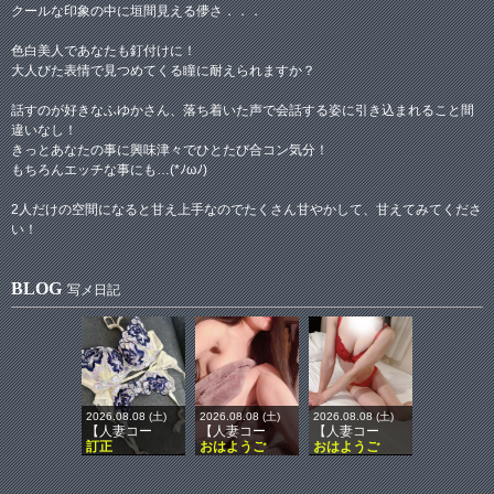
クールな印象の中に垣間見える儚さ．．．
色白美人であなたも釘付けに！
大人びた表情で見つめてくる瞳に耐えられますか？
話すのが好きなふゆかさん、落ち着いた声で会話する姿に引き込まれること間
違いなし！
きっとあなたの事に興味津々でひとたび合コン気分！
もちろんエッチな事にも…(*ﾉωﾉ)
2人だけの空間になると甘え上手なのでたくさん甘やかして、甘えてみてくださ
い！
BLOG
写メ日記
2026.08.08 (土)
2026.08.08 (土)
2026.08.08 (土)
【人妻コー
【人妻コー
【人妻コー
訂正
おはようご
おはようご