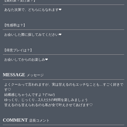
【責め派？受け派？】
あなた次第で、どちらにもなれます❤
【性感帯は？】
お会いした際に探してみてください❤
【得意プレイは？】
お会いしてからのお楽しみ❤
MESSAGE
メッセージ
よくクールって言われますが、実は甘えるのもエッチなことも…すごく好きで
す♡
結構感じちゃうんですよ？(*ﾉωﾉ)
ゆっくり、じっくり…2人だけの時間を楽しみましょう
甘えるのも甘えられるのも私が全て叶えさせてあげます♡
COMMENT
店長コメント