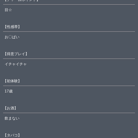
目☆
【性感帯】
お〇ぱい
【得意プレイ】
イチャイチャ
【初体験】
17歳
【お酒】
飲まない
【タバコ】