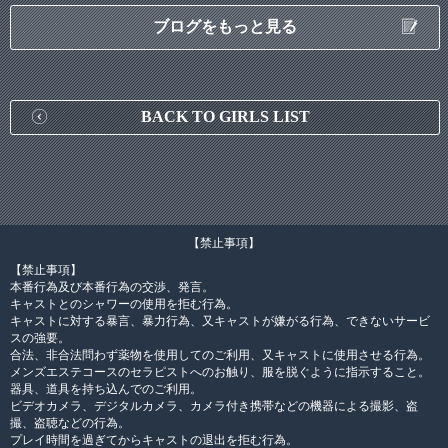
ブログをもっと見る
BACK TO GIRLS LIST
【禁止事項】
【禁止事項】
本番行為及び本番行為の交渉、発言。
キャストとのシャワーの使用を拒む行為。
キャストに対する暴言、暴力行為、又キャストが嫌がる行為、できないサービ
スの強要。
合法、非合法問わず薬物を使用してのご利用、又キャストに使用させる行為。
メンズエステコースのセラピストへのお触り、服を脱ぐように指示すること。
器具、道具を持ち込んでのご利用。
ビデオカメラ、デジタルカメラ、カメラ付き携帯などの機器による撮影、盗
撮、盗聴などの行為。
プレイ時間を過ぎてからキャストの退出を拒む行為。