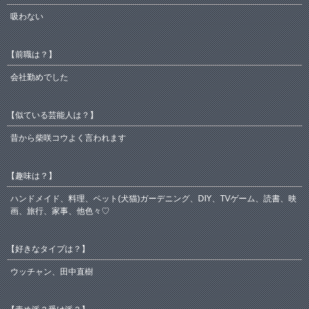
吸わない
【前職は？】
会社勤めでした
【似ている芸能人は？】
昔から柴咲コウよく言われます
【趣味は？】
ハンドメイド、料理、ペット(犬猫)ガーデニング、DIY、TVゲーム、読書、映
画、旅行、家事、他色々♡
【好きなタイプは？】
ウッチャン、田中直樹