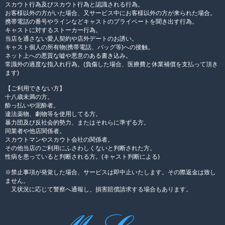
スカウト行為及びスカウト行為と認識される行為。
お客様以外の方がいた場合、又サービス中にお客様以外の方が来られた場合。
携帯電話の番号やラインなどキャストのプライベートを聞き出す行為。
キャストに対するストーカー行為。
当店を通さない愛人契約や店外デートのお誘い。
キャスト個人の所有物(携帯電話、バッグ等)への接触。
ネット上への悪質な嘘や悪意のある書き込み。
常識外の過度な指入れ行為。(負傷した場合、医療費と休業補償を支払って頂き
ます)
【ご利用できない方】
十八歳未満の方。
酔っ払いや泥酔者。
違法薬物、劇物等を使用してる方。
暴力団及び反社会的勢力、またはそれらに準ずる方。
同業者や他店関係者。
スカウトマンやスカウト会社の関係者。
その他当店のご利用にふさわしくないと判断された方。
性病を患っていると判断される方。(キャスト判断による)
※禁止事項が発覚した場合、サービスは即中止いたします。その際返金は致し
ません。
又状況に応じて警察へ通報し、損害賠償請求する場合もあります。