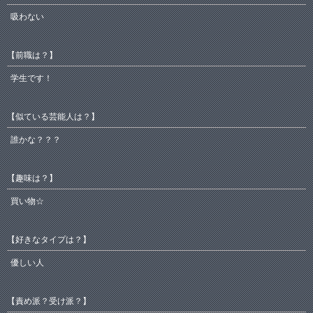
吸わない
【前職は？】
学生です！
【似ている芸能人は？】
誰かな？？？
【趣味は？】
買い物☆
【好きなタイプは？】
優しい人
【責め派？受け派？】