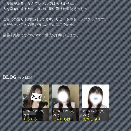
「愛嬌がある」なんてレベルではありません。
人を幸せにするために地上に舞い降りた天使そのもの。
ご存じの通り予約殺到してます。リピート率もトップクラスです。
まだ会ったことの無い方はお早めにご予約を…
業界未経験ですのでマナー優先でお願いします。
BLOG
写メ日記
2026.07.23 (木)
2026.07.21 (火)
2026.07.17 (金)
みう
みう
みう
くるくる
こんにちは
お久しぶり