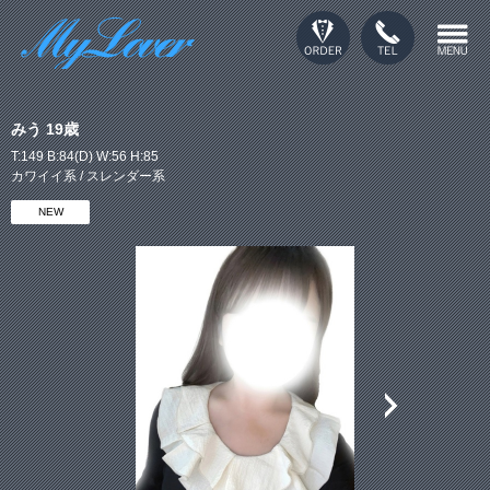
みう 19歳
T:149 B:84(D) W:56 H:85
カワイイ系 / スレンダー系
NEW