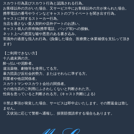
スカウト行為及びスカウト行為と認識される行為。
お客様以外の方がいた場合、又サービス中にお客様以外の方が来られた場合。
携帯電話の番号やラインなどキャストのプライベートを聞き出す行為。
キャストに対するストーカー行為。
当店を通さない愛人契約や店外デートのお誘い。
キャスト個人の所有物(携帯電話、バッグ等)への接触。
ネット上への悪質な嘘や悪意のある書き込み。
常識外の過度な指入れ行為。(負傷した場合、医療費と休業補償を支払って頂き
ます)
【ご利用できない方】
十八歳未満の方。
酔っ払いや泥酔者。
違法薬物、劇物等を使用してる方。
暴力団及び反社会的勢力、またはそれらに準ずる方。
同業者や他店関係者。
スカウトマンやスカウト会社の関係者。
その他当店のご利用にふさわしくないと判断された方。
性病を患っていると判断される方。(キャスト判断による)
※禁止事項が発覚した場合、サービスは即中止いたします。その際返金は致し
ません。
又状況に応じて警察へ通報し、損害賠償請求する場合もあります。