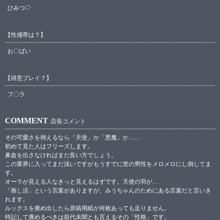
ひみつ♡
【性感帯は？】
お〇ぱい
【得意プレイ？】
フ〇ラ
COMMENT
店長コメント
その可愛さを例えるなら「天使」か「悪魔」か……
初めて見た人はフリーズします。
鼻血を出さなければまだ良い方でしょう。
この業界に入ってまだ浅いですがもうすでに世の男性をメロメロにし倒してま
す。
オーラが見える人なきっと見えるはずです。天使の羽が…
「推し活」という言葉がありますが、みうちゃんのためにある言葉だと言いき
れます。
ルックスを褒め出したら原稿用紙が何枚あっても足りません。
特記して褒めるべきは前代未聞とも言えるその「性格」です。