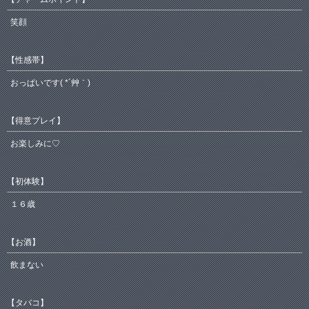
笑顔
【性感帯】
おっぱいです( *´艸｀)
【得意プレイ】
お楽しみに♡
【初体験】
１６歳
【お酒】
飲まない
【タバコ】