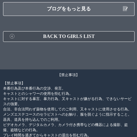
ブログをもっと見る
BACK TO GIRLS LIST
【禁止事項】
【禁止事項】
本番行為及び本番行為の交渉、発言。
キャストとのシャワーの使用を拒む行為。
キャストに対する暴言、暴力行為、又キャストが嫌がる行為、できないサービ
スの強要。
合法、非合法問わず薬物を使用してのご利用、又キャストに使用させる行為。
メンズエステコースのセラピストへのお触り、服を脱ぐように指示すること。
器具、道具を持ち込んでのご利用。
ビデオカメラ、デジタルカメラ、カメラ付き携帯などの機器による撮影、盗
撮、盗聴などの行為。
プレイ時間を過ぎてからキャストの退出を拒む行為。