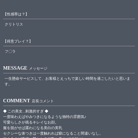
【性感帯は？】
クリトリス
【得意プレイ？】
フ〇ラ
MESSAGE
メッセージ
一生懸命サービスして、お客様とえっちで楽しい時間を過ごしたいと思いま
す。
COMMENT
店長コメント
◆ この美女...刺激的すぎ ◆
一度味わえばやみつきになるような独特の雰囲気♪
可愛らしさが残るキレイなお顔。
服を脱がせば露わになる美白の美乳
セクシーな体つきは一度触れれば癖になること間違いなし。