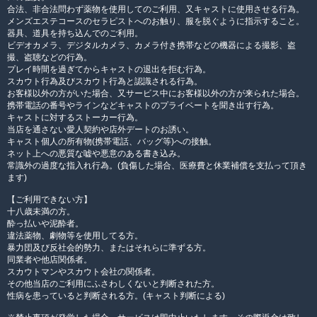
合法、非合法問わず薬物を使用してのご利用、又キャストに使用させる行為。
メンズエステコースのセラピストへのお触り、服を脱ぐように指示すること。
器具、道具を持ち込んでのご利用。
ビデオカメラ、デジタルカメラ、カメラ付き携帯などの機器による撮影、盗
撮、盗聴などの行為。
プレイ時間を過ぎてからキャストの退出を拒む行為。
スカウト行為及びスカウト行為と認識される行為。
お客様以外の方がいた場合、又サービス中にお客様以外の方が来られた場合。
携帯電話の番号やラインなどキャストのプライベートを聞き出す行為。
キャストに対するストーカー行為。
当店を通さない愛人契約や店外デートのお誘い。
キャスト個人の所有物(携帯電話、バッグ等)への接触。
ネット上への悪質な嘘や悪意のある書き込み。
常識外の過度な指入れ行為。(負傷した場合、医療費と休業補償を支払って頂き
ます)
【ご利用できない方】
十八歳未満の方。
酔っ払いや泥酔者。
違法薬物、劇物等を使用してる方。
暴力団及び反社会的勢力、またはそれらに準ずる方。
同業者や他店関係者。
スカウトマンやスカウト会社の関係者。
その他当店のご利用にふさわしくないと判断された方。
性病を患っていると判断される方。(キャスト判断による)