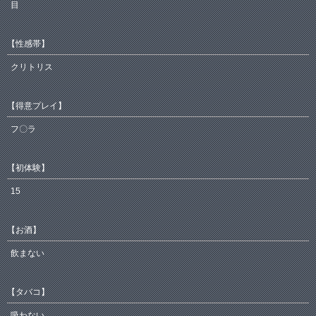
目
【性感帯】
クリトリス
【得意プレイ】
フ〇ラ
【初体験】
15
【お酒】
飲まない
【タバコ】
吸わない