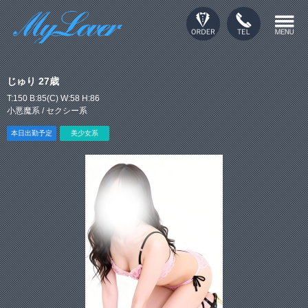
じゅり 27歳
T:150 B:85(C) W:58 H:86
小悪魔系 / セクシー系
本日出勤予定
美少女系