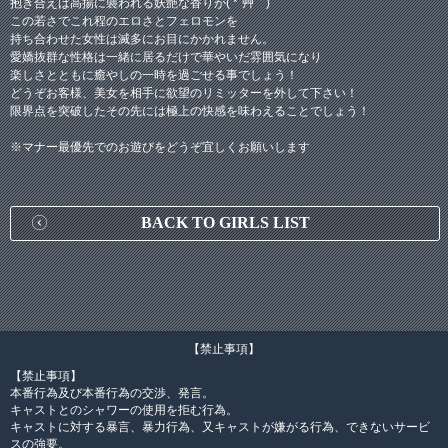
抱き合えば高揚に襲われる妖艶な香りが( *´艸｀)
この若さでこれ程のエロさとフェロモンを
持ち合わせた女性は滅多にお目にかかれません。
愛嬌抜群な性格は一緒に居るだけで華やいだ雰囲気になり
楽しさとともに癒やしの一時を過ごせる事でしょう！
どうぞお客様、美女を相手に欲望のリミッターを外して下さい！
限界点を突破したその先には極上の快感を味わえることでしょう！
※マナー最優先でのお遊びをどうぞ宜しくお願いします
BACK TO GIRLS LIST
【禁止事項】
【禁止事項】
本番行為及び本番行為の交渉、発言。
キャストとのシャワーの使用を拒む行為。
キャストに対する暴言、暴力行為、又キャストが嫌がる行為、できないサービ
スの強要。