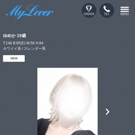
ゆめか 19歳
T:146 B:85(E) W:56 H:84
カワイイ系 / スレンダー系
NEW