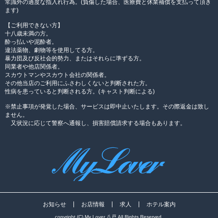
常識外の過度な指入れ行為。(負傷した場合、医療費と休業補償を支払って頂き
ます)
【ご利用できない方】
十八歳未満の方。
酔っ払いや泥酔者。
違法薬物、劇物等を使用してる方。
暴力団及び反社会的勢力、またはそれらに準ずる方。
同業者や他店関係者。
スカウトマンやスカウト会社の関係者。
その他当店のご利用にふさわしくないと判断された方。
性病を患っていると判断される方。(キャスト判断による)
※禁止事項が発覚した場合、サービスは即中止いたします。その際返金は致し
ません。
又状況に応じて警察へ通報し、損害賠償請求する場合もあります。
お知らせ
お店情報
求人
ホテル案内
copyright (C) My Lover 八戸 All Rights Reserved.