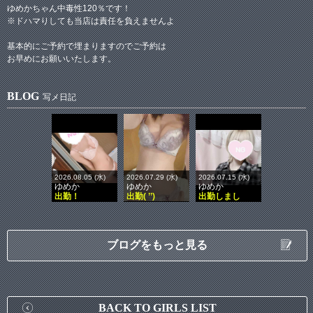
ゆめかちゃん中毒性120％です！
※ドハマりしても当店は責任を負えませんよ
基本的にご予約で埋まりますのでご予約は
お早めにお願いいたします。
BLOG
写メ日記
2026.08.05 (水)
2026.07.29 (水)
2026.07.15 (水)
ゆめか
ゆめか
ゆめか
出勤！
出勤( ’’)
出勤しまし
ブログをもっと見る
BACK TO GIRLS LIST