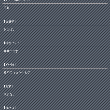
笑顔
【性感帯】
お〇ぱい
【得意プレイ】
勉強中です！
【初体験】
秘密♡（まだかも♡）
【お酒】
飲まない
【タバコ】