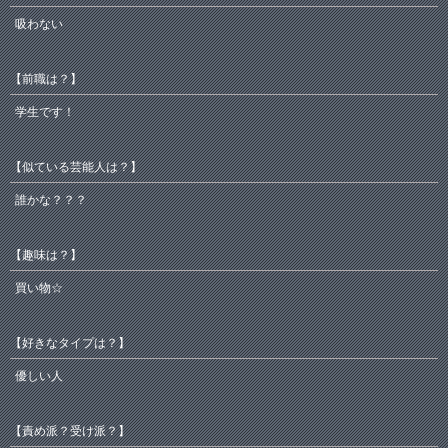
吸わない
【前職は？】
学生です！
【似ている芸能人は？】
誰かな？？？
【趣味は？】
買い物☆
【好きなタイプは？】
優しい人
【責め派？受け派？】