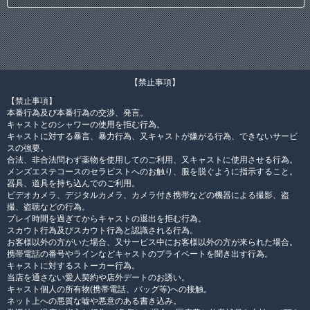
【禁止事項】
【禁止事項】
本番行為及び本番行為の交渉、発言。
キャストとのシャワーの使用を拒む行為。
キャストに対する暴言、暴力行為、又キャストが嫌がる行為、できないサービ
スの強要。
合法、非合法問わず薬物を使用してのご利用、又キャストに使用させる行為。
メンズエステコースのセラピストへのお触り、服を脱ぐように指示すること。
器具、道具を持ち込んでのご利用。
ビデオカメラ、デジタルカメラ、カメラ付き携帯などの機器による撮影、盗
撮、盗聴などの行為。
プレイ時間を過ぎてからキャストの退出を拒む行為。
スカウト行為及びスカウト行為と認識される行為。
お客様以外の方がいた場合、又サービス中にお客様以外の方が来られた場合。
携帯電話の番号やラインなどキャストのプライベートを聞き出す行為。
キャストに対するストーカー行為。
当店を通さない愛人契約や店外デートのお誘い。
キャスト個人の所有物(携帯電話、バッグ等)への接触。
ネット上への悪質な嘘や悪意のある書き込み。