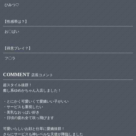
ひみつ♡
【性感帯は？】
お〇ぱい
【得意プレイ？】
フ〇ラ
COMMENT
店長コメント
超スタイル抜群！
癒し系ゆめかちゃん入店しました！
・とにかく可愛いくて愛嬌いい子がいい
・サービスも重視したい
・美乳なおっぱい好き
・日頃の疲れ全て吹っ飛びます
可愛いらしいお顔と仕草に愛嬌抜群！
さらにサービスも神レベルな天使が降臨しました