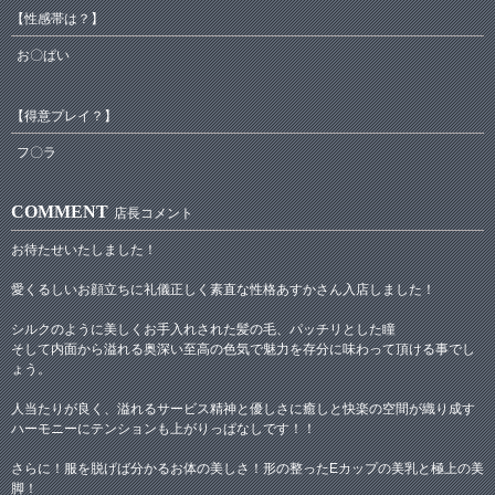
【性感帯は？】
お〇ぱい
【得意プレイ？】
フ〇ラ
COMMENT
店長コメント
お待たせいたしました！
愛くるしいお顔立ちに礼儀正しく素直な性格あすかさん入店しました！
シルクのように美しくお手入れされた髪の毛、パッチリとした瞳
そして内面から溢れる奥深い至高の色気で魅力を存分に味わって頂ける事でし
ょう。
人当たりが良く、溢れるサービス精神と優しさに癒しと快楽の空間が織り成す
ハーモニーにテンションも上がりっぱなしです！！
さらに！服を脱げば分かるお体の美しさ！形の整ったEカップの美乳と極上の美
脚！