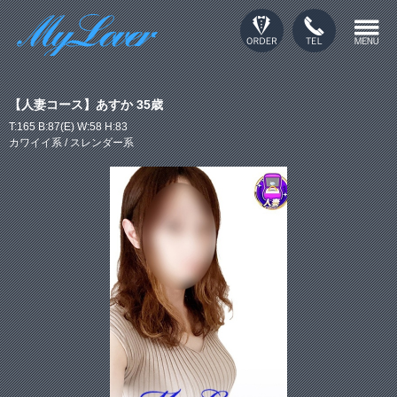
【人妻コース】あすか 35歳
T:165 B:87(E) W:58 H:83
カワイイ系 / スレンダー系