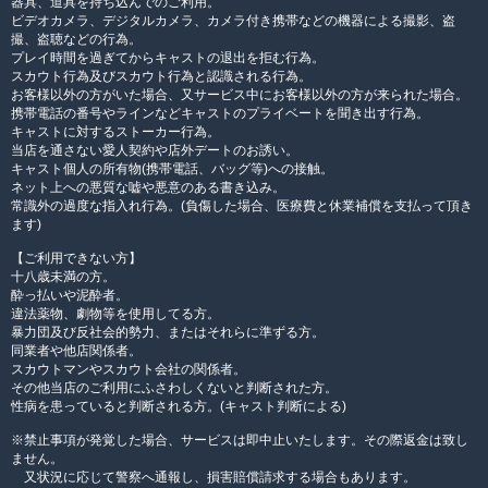
器具、道具を持ち込んでのご利用。
ビデオカメラ、デジタルカメラ、カメラ付き携帯などの機器による撮影、盗
撮、盗聴などの行為。
プレイ時間を過ぎてからキャストの退出を拒む行為。
スカウト行為及びスカウト行為と認識される行為。
お客様以外の方がいた場合、又サービス中にお客様以外の方が来られた場合。
携帯電話の番号やラインなどキャストのプライベートを聞き出す行為。
キャストに対するストーカー行為。
当店を通さない愛人契約や店外デートのお誘い。
キャスト個人の所有物(携帯電話、バッグ等)への接触。
ネット上への悪質な嘘や悪意のある書き込み。
常識外の過度な指入れ行為。(負傷した場合、医療費と休業補償を支払って頂き
ます)
【ご利用できない方】
十八歳未満の方。
酔っ払いや泥酔者。
違法薬物、劇物等を使用してる方。
暴力団及び反社会的勢力、またはそれらに準ずる方。
同業者や他店関係者。
スカウトマンやスカウト会社の関係者。
その他当店のご利用にふさわしくないと判断された方。
性病を患っていると判断される方。(キャスト判断による)
※禁止事項が発覚した場合、サービスは即中止いたします。その際返金は致し
ません。
又状況に応じて警察へ通報し、損害賠償請求する場合もあります。