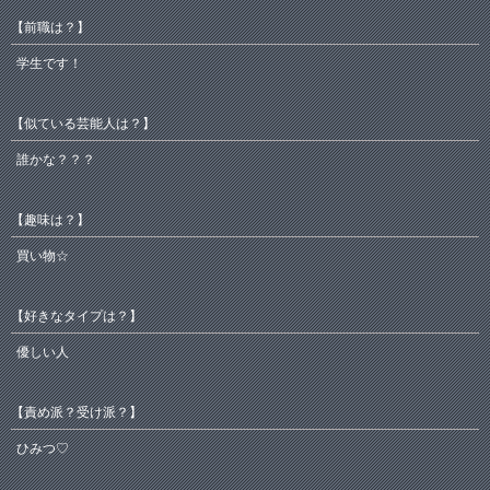
【前職は？】
学生です！
【似ている芸能人は？】
誰かな？？？
【趣味は？】
買い物☆
【好きなタイプは？】
優しい人
【責め派？受け派？】
ひみつ♡