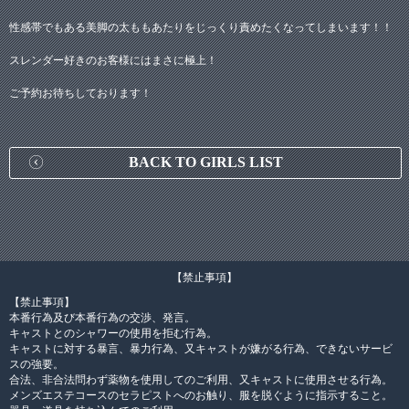
性感帯でもある美脚の太ももあたりをじっくり責めたくなってしまいます！！
スレンダー好きのお客様にはまさに極上！
ご予約お待ちしております！
BACK TO GIRLS LIST
【禁止事項】
【禁止事項】
本番行為及び本番行為の交渉、発言。
キャストとのシャワーの使用を拒む行為。
キャストに対する暴言、暴力行為、又キャストが嫌がる行為、できないサービ
スの強要。
合法、非合法問わず薬物を使用してのご利用、又キャストに使用させる行為。
メンズエステコースのセラピストへのお触り、服を脱ぐように指示すること。