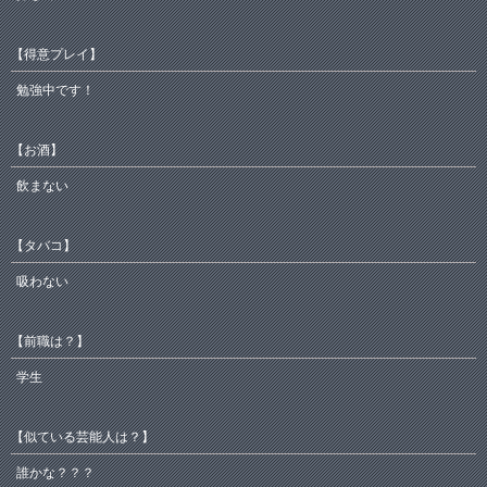
【得意プレイ】
勉強中です！
【お酒】
飲まない
【タバコ】
吸わない
【前職は？】
学生
【似ている芸能人は？】
誰かな？？？