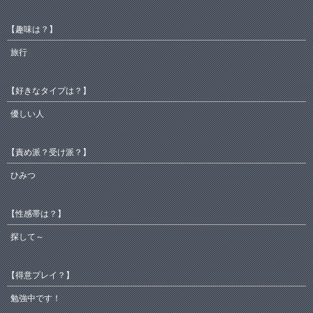
【趣味は？】
旅行
【好きなタイプは？】
優しい人
【責め派？受け派？】
ひみつ
【性感帯は？】
探して～
【得意プレイ？】
勉強中です！