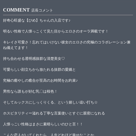
COMMENT
店長コメント
好奇心旺盛な【ひめ】ちゃんの入店です♪
明るい性格で人懐っこくて見た目からエロさのオーラ満載です！
キレイさ可愛さ！忘れてはいけない彼女のエロさの究極のコラボレーション兼
ね備えてます！
持ち合わせる透明感抜群な清楚美女♡
可愛らしい顔立ちから放たれる抜群の愛嬌と
究極の癒やしの癒合が至高のお時間をお約束♪
男性なら誰もが好む乳〇は桜色！
そしてルックスにしっくりくる、という嬉しい追い打ち☆
ホスピタリティー溢れる丁寧な言葉使いとすぐに親密になれる
人懐っこい性格はまさに素晴らしいのひと言！！
こんな恋人がいてくれたら、人生どれほど幸せなことか…