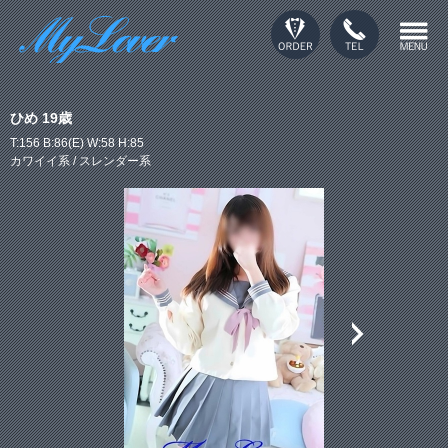
ひめ 19歳
T:156 B:86(E) W:58 H:85
カワイイ系 / スレンダー系