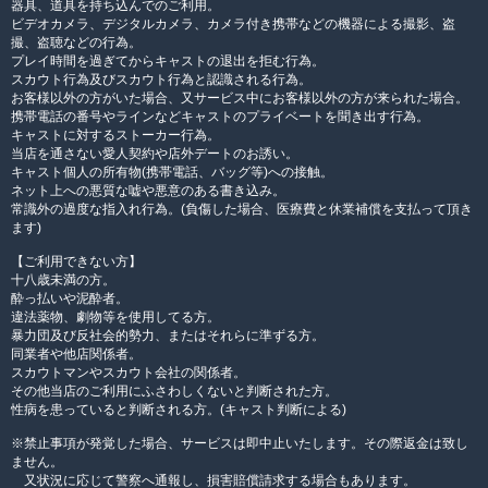
器具、道具を持ち込んでのご利用。
ビデオカメラ、デジタルカメラ、カメラ付き携帯などの機器による撮影、盗
撮、盗聴などの行為。
プレイ時間を過ぎてからキャストの退出を拒む行為。
スカウト行為及びスカウト行為と認識される行為。
お客様以外の方がいた場合、又サービス中にお客様以外の方が来られた場合。
携帯電話の番号やラインなどキャストのプライベートを聞き出す行為。
キャストに対するストーカー行為。
当店を通さない愛人契約や店外デートのお誘い。
キャスト個人の所有物(携帯電話、バッグ等)への接触。
ネット上への悪質な嘘や悪意のある書き込み。
常識外の過度な指入れ行為。(負傷した場合、医療費と休業補償を支払って頂き
ます)
【ご利用できない方】
十八歳未満の方。
酔っ払いや泥酔者。
違法薬物、劇物等を使用してる方。
暴力団及び反社会的勢力、またはそれらに準ずる方。
同業者や他店関係者。
スカウトマンやスカウト会社の関係者。
その他当店のご利用にふさわしくないと判断された方。
性病を患っていると判断される方。(キャスト判断による)
※禁止事項が発覚した場合、サービスは即中止いたします。その際返金は致し
ません。
又状況に応じて警察へ通報し、損害賠償請求する場合もあります。