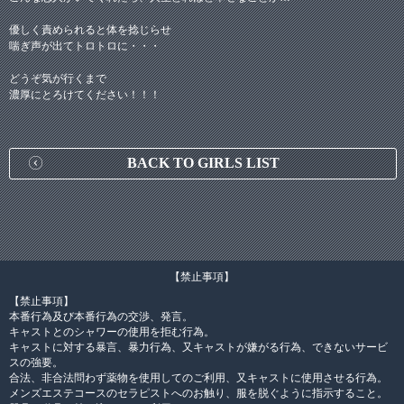
優しく責められると体を捻じらせ
喘ぎ声が出てトロトロに・・・
どうぞ気が行くまで
濃厚にとろけてください！！！
BACK TO GIRLS LIST
【禁止事項】
【禁止事項】
本番行為及び本番行為の交渉、発言。
キャストとのシャワーの使用を拒む行為。
キャストに対する暴言、暴力行為、又キャストが嫌がる行為、できないサービ
スの強要。
合法、非合法問わず薬物を使用してのご利用、又キャストに使用させる行為。
メンズエステコースのセラピストへのお触り、服を脱ぐように指示すること。