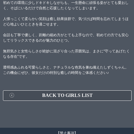
初めての環境に少しドキドキしながらも、一生懸命に頑張る姿がとても愛おし
く、そばにいるだけで自然と応援したくなってしまいます。
人懐っこくて柔らかい笑顔は癒し効果抜群で、気づけば時間を忘れてしまうほ
ど心地よいひとときを過ごせます。
会話も丁寧で優しく、距離の縮め方がとても上手なので、初めての方でも安心
してリラックスできるのが魅力のひとつ。
無邪気さと女性らしさが絶妙に混ざり合った雰囲気は、まさに“守ってあげたく
なる存在”です。
透明感あふれる可愛らしさと、ナチュラルな色気を兼ね備えたしずくちゃん。
この機会にぜひ、彼女だけの特別な癒しの時間をご体感ください♪
BACK TO GIRLS LIST
【禁止事項】