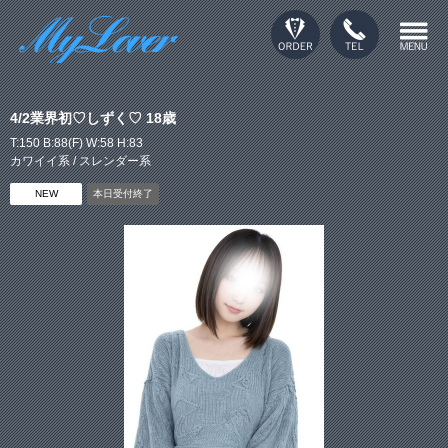
4/2業界初♡しずく♡ 18歳
T:150 B:88(F) W:58 H:83
カワイイ系 / スレンダー系
NEW
本日受付終了