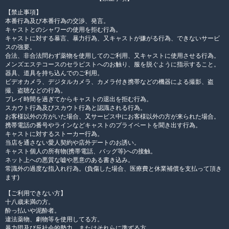
【禁止事項】
本番行為及び本番行為の交渉、発言。
キャストとのシャワーの使用を拒む行為。
キャストに対する暴言、暴力行為、又キャストが嫌がる行為、できないサービ
スの強要。
合法、非合法問わず薬物を使用してのご利用、又キャストに使用させる行為。
メンズエステコースのセラピストへのお触り、服を脱ぐように指示すること。
器具、道具を持ち込んでのご利用。
ビデオカメラ、デジタルカメラ、カメラ付き携帯などの機器による撮影、盗
撮、盗聴などの行為。
プレイ時間を過ぎてからキャストの退出を拒む行為。
スカウト行為及びスカウト行為と認識される行為。
お客様以外の方がいた場合、又サービス中にお客様以外の方が来られた場合。
携帯電話の番号やラインなどキャストのプライベートを聞き出す行為。
キャストに対するストーカー行為。
当店を通さない愛人契約や店外デートのお誘い。
キャスト個人の所有物(携帯電話、バッグ等)への接触。
ネット上への悪質な嘘や悪意のある書き込み。
常識外の過度な指入れ行為。(負傷した場合、医療費と休業補償を支払って頂き
ます)
【ご利用できない方】
十八歳未満の方。
酔っ払いや泥酔者。
違法薬物、劇物等を使用してる方。
暴力団及び反社会的勢力、またはそれらに準ずる方。