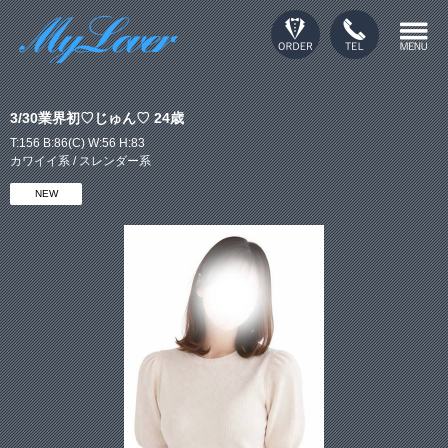
3/30業界初♡じゅん♡ 24歳
T:156 B:86(C) W:56 H:83
カワイイ系 / スレンダー系
NEW