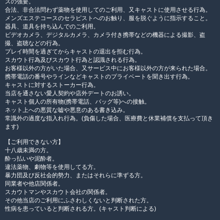
スの強要。
合法、非合法問わず薬物を使用してのご利用、又キャストに使用させる行為。
メンズエステコースのセラピストへのお触り、服を脱ぐように指示すること。
器具、道具を持ち込んでのご利用。
ビデオカメラ、デジタルカメラ、カメラ付き携帯などの機器による撮影、盗
撮、盗聴などの行為。
プレイ時間を過ぎてからキャストの退出を拒む行為。
スカウト行為及びスカウト行為と認識される行為。
お客様以外の方がいた場合、又サービス中にお客様以外の方が来られた場合。
携帯電話の番号やラインなどキャストのプライベートを聞き出す行為。
キャストに対するストーカー行為。
当店を通さない愛人契約や店外デートのお誘い。
キャスト個人の所有物(携帯電話、バッグ等)への接触。
ネット上への悪質な嘘や悪意のある書き込み。
常識外の過度な指入れ行為。(負傷した場合、医療費と休業補償を支払って頂き
ます)
【ご利用できない方】
十八歳未満の方。
酔っ払いや泥酔者。
違法薬物、劇物等を使用してる方。
暴力団及び反社会的勢力、またはそれらに準ずる方。
同業者や他店関係者。
スカウトマンやスカウト会社の関係者。
その他当店のご利用にふさわしくないと判断された方。
性病を患っていると判断される方。(キャスト判断による)