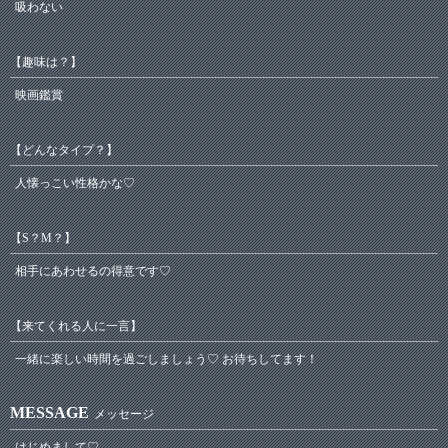
吸わない
【趣味は？】
映画鑑賞
【どんなタイプ？】
人懐っこい性格かな♡
【S？М？】
相手にあわせるの得意です♡
【来てくれる人に一言】
一緒に楽しい時間を過ごしましょう♡ お待ちしてます！
MESSAGE
メッセージ
はじめまして♡