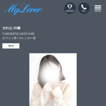
せれな 20歳
T:160 B:87(C) W:57 H:85
カワイイ系 / スレンダー系
NEW