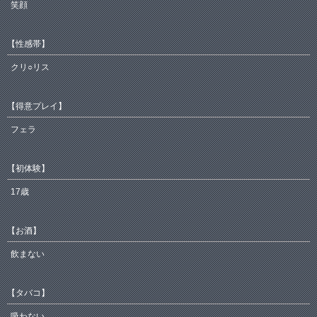
笑顔
【性感帯】
クリ○リス
【得意プレイ】
フェラ
【初体験】
17歳
【お酒】
飲まない
【タバコ】
吸わない