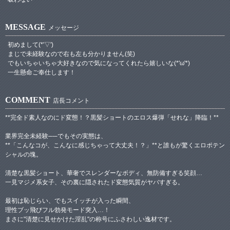
MESSAGE
メッセージ
初めまして(*'▽')
まじで未経験なので右も左も分かりません(笑)
でもいちゃいちゃ大好きなので気になってくれたら嬉しいな(*'ω'*)
一生懸命ご奉仕します！
COMMENT
店長コメント
**完全ド素人なのにド変態！？黒髪ショートのエロス爆弾「せれな」降臨！**
業界完全未経験──でもその実態は、
**「こんなコが、こんなに感じちゃって大丈夫！？」**と誰もが驚くエロポテン
シャルの塊。
清楚な黒髪ショート、華奢でスレンダーなボディ、無防備すぎる笑顔…
一見マジメ系女子、その裏に隠されたド変態気質がヤバすぎる。
最初は恥じらい、でもスイッチが入った瞬間、
理性ブッ飛びフル勃発モード突入…！
まさに"清楚に見せかけた淫乱"の称号にふさわしい逸材です。