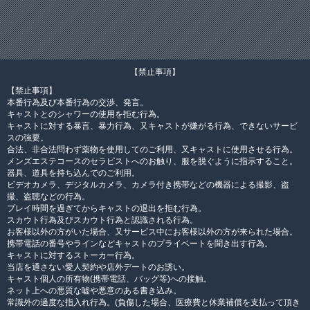
【禁止事項】
【禁止事項】
本番行為及び本番行為の交渉、発言。
キャストとのシャワーの使用を拒む行為。
キャストに対する暴言、暴力行為、又キャストが嫌がる行為、できないサービ
スの強要。
合法、非合法問わず薬物を使用してのご利用、又キャストに使用させる行為。
メンズエステコースのセラピストへのお触り、服を脱ぐように指示すること。
器具、道具を持ち込んでのご利用。
ビデオカメラ、デジタルカメラ、カメラ付き携帯などの機器による撮影、盗
撮、盗聴などの行為。
プレイ時間を過ぎてからキャストの退出を拒む行為。
スカウト行為及びスカウト行為と認識される行為。
お客様以外の方がいた場合、又サービス中にお客様以外の方が来られた場合。
携帯電話の番号やラインなどキャストのプライベートを聞き出す行為。
キャストに対するストーカー行為。
当店を通さない愛人契約や店外デートのお誘い。
キャスト個人の所有物(携帯電話、バッグ等)への接触。
ネット上への悪質な嘘や悪意のある書き込み。
常識外の過度な指入れ行為。(負傷した場合、医療費と休業補償を支払って頂き