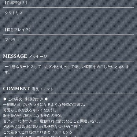
【性感帯は？】
クリトリス
【得意プレイ？】
フ〇ラ
MESSAGE
メッセージ
一生懸命サービスして、お客様とえっちで楽しい時間を過ごしたいと思いま
す。
COMMENT
店長コメント
◆ この美女...刺激的すぎ ◆
一度味わえばやみつきになるような独特の雰囲気♪
可愛らしさが残るキレイなお顔。
服を脱がせば露わになる美白の美乳
セクシーな体つきは一度触れれば癖になること間違いなし。
抱き合えば高揚に襲われる妖艶な香りが( *´艸｀)
この若さでこれ程のエロさとフェロモンを