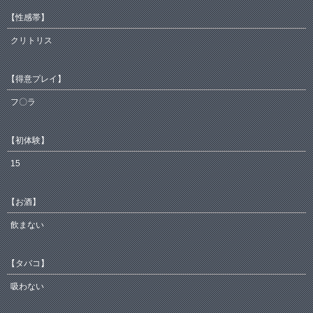
【性感帯】
クリトリス
【得意プレイ】
フ〇ラ
【初体験】
15
【お酒】
飲まない
【タバコ】
吸わない