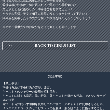
持ち合わせた女性は滅多にお目にかかれません。
愛嬌抜群な性格は一緒に居るだけで華やいだ雰囲気になり
楽しさとともに癒やしの一時を過ごせる事でしょう！
どうぞお客様、美女を相手に欲望のリミッターを外して下さい！
限界点を突破したその先には極上の快感を味わえることでしょう！
※マナー最優先でのお遊びをどうぞ宜しくお願いします
BACK TO GIRLS LIST
【禁止事項】
【禁止事項】
本番行為及び本番行為の交渉、発言。
キャストとのシャワーの使用を拒む行為。
キャストに対する暴言、暴力行為、又キャストが嫌がる行為、できないサービ
スの強要。
合法、非合法問わず薬物を使用してのご利用、又キャストに使用させる行為。
メンズエステコースのセラピストへのお触り、服を脱ぐように指示すること。