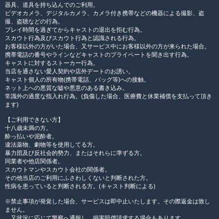
器具、道具を持ち込んでのご利用。
ビデオカメラ、デジタルカメラ、カメラ付き携帯などの機器による撮影、盗
撮、盗聴などの行為。
プレイ時間を過ぎてからキャストの退出を拒む行為。
スカウト行為及びスカウト行為と認識される行為。
お客様以外の方がいた場合、又サービス中にお客様以外の方が来られた場合。
携帯電話の番号やラインなどキャストのプライベートを聞き出す行為。
キャストに対するストーカー行為。
当店を通さない愛人契約や店外デートのお誘い。
キャスト個人の所有物(携帯電話、バッグ等)への接触。
ネット上への悪質な嘘や悪意のある書き込み。
常識外の過度な指入れ行為。(負傷した場合、医療費と休業補償を支払って頂き
ます)
【ご利用できない方】
十八歳未満の方。
酔っ払いや泥酔者。
違法薬物、劇物等を使用してる方。
暴力団及び反社会的勢力、またはそれらに準ずる方。
同業者や他店関係者。
スカウトマンやスカウト会社の関係者。
その他当店のご利用にふさわしくないと判断された方。
性病を患っていると判断される方。(キャスト判断による)
※禁止事項が発覚した場合、サービスは即中止いたします。その際返金は致し
ません。
又状況に応じて警察へ通報し、損害賠償請求する場合もあります。