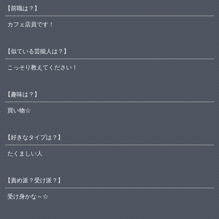
【前職は？】
カフェ店員です！
【似ている芸能人は？】
こっそり教えてください！
【趣味は？】
買い物☆
【好きなタイプは？】
たくましい人
【責め派？受け派？】
受け身かな～☆