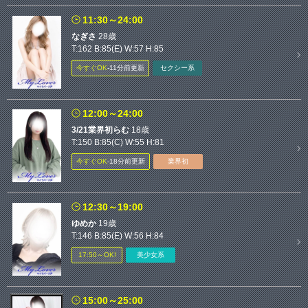
11:30～24:00
なぎさ
28歳
T:162 B:85(E) W:57 H:85
今すぐOK
‐11分前更新
セクシー系
12:00～24:00
3/21業界初らむ
18歳
T:150 B:85(C) W:55 H:81
今すぐOK
‐18分前更新
業界初
12:30～19:00
ゆめか
19歳
T:146 B:85(E) W:56 H:84
17:50～OK!
美少女系
15:00～25:00