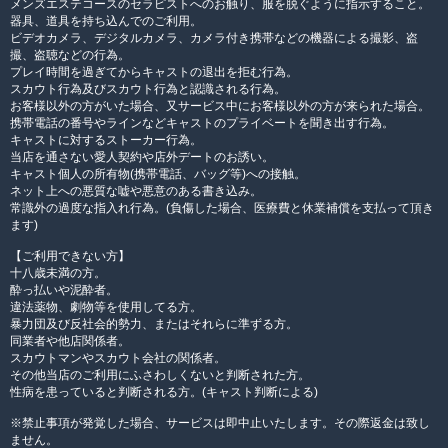
メンズエステコースのセラピストへのお触り、服を脱ぐように指示すること。
器具、道具を持ち込んでのご利用。
ビデオカメラ、デジタルカメラ、カメラ付き携帯などの機器による撮影、盗
撮、盗聴などの行為。
プレイ時間を過ぎてからキャストの退出を拒む行為。
スカウト行為及びスカウト行為と認識される行為。
お客様以外の方がいた場合、又サービス中にお客様以外の方が来られた場合。
携帯電話の番号やラインなどキャストのプライベートを聞き出す行為。
キャストに対するストーカー行為。
当店を通さない愛人契約や店外デートのお誘い。
キャスト個人の所有物(携帯電話、バッグ等)への接触。
ネット上への悪質な嘘や悪意のある書き込み。
常識外の過度な指入れ行為。(負傷した場合、医療費と休業補償を支払って頂き
ます)
【ご利用できない方】
十八歳未満の方。
酔っ払いや泥酔者。
違法薬物、劇物等を使用してる方。
暴力団及び反社会的勢力、またはそれらに準ずる方。
同業者や他店関係者。
スカウトマンやスカウト会社の関係者。
その他当店のご利用にふさわしくないと判断された方。
性病を患っていると判断される方。(キャスト判断による)
※禁止事項が発覚した場合、サービスは即中止いたします。その際返金は致し
ません。