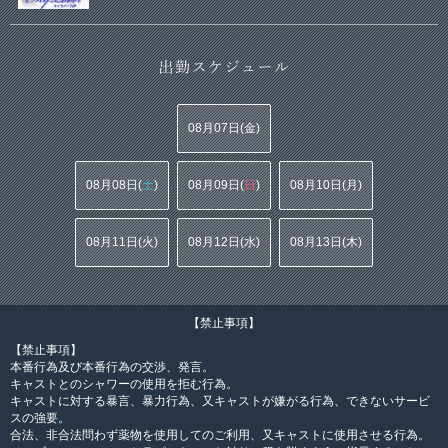
08月07日(
金
)
08月08日(
土
)
08月09日(
日
)
08月10日(
月
)
08月11日(
火
)
08月12日(
水
)
08月13日(
木
)
【禁止事項】
【禁止事項】
本番行為及び本番行為の交渉、発言。
キャストとのシャワーの使用を拒む行為。
キャストに対する暴言、暴力行為、又キャストが嫌がる行為、できないサービ
スの強要。
合法、非合法問わず薬物を使用してのご利用、又キャストに使用させる行為。