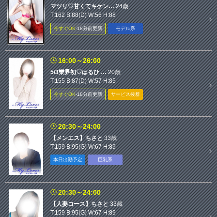
マツリ♡甘くてキケン…
24歳
T:162 B:88(D) W:56 H:88
今すぐOK
‐18分前更新
モデル系
16:00～26:00
5/3業界初♡はるひ …
20歳
T:155 B:87(D) W:57 H:85
今すぐOK
‐18分前更新
サービス抜群
20:30～24:00
【メンエス】ちさと
33歳
T:159 B:95(G) W:67 H:89
本日出勤予定
巨乳系
20:30～24:00
【人妻コース】ちさと
33歳
T:159 B:95(G) W:67 H:89