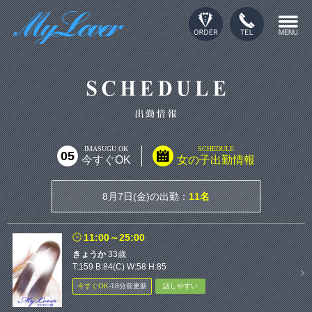
IMASUGU OK
SCHEDULE
05
今すぐOK
女の子出勤情報
8月7日(
金
)の出勤：
11名
11:00～25:00
きょうか
33歳
T:159 B:84(C) W:58 H:85
今すぐOK
‐18分前更新
話しやすい