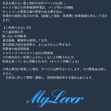
当店を通さない愛人契約や店外デートのお誘い。
キャスト個人の所有物(携帯電話、バッグ等)への接触。
ネット上への悪質な嘘や悪意のある書き込み。
常識外の過度な指入れ行為。(負傷した場合、医療費と休業補償を支払って頂き
ます)
【ご利用できない方】
十八歳未満の方。
酔っ払いや泥酔者。
違法薬物、劇物等を使用してる方。
暴力団及び反社会的勢力、またはそれらに準ずる方。
同業者や他店関係者。
スカウトマンやスカウト会社の関係者。
その他当店のご利用にふさわしくないと判断された方。
性病を患っていると判断される方。(キャスト判断による)
※禁止事項が発覚した場合、サービスは即中止いたします。その際返金は致し
ません。
又状況に応じて警察へ通報し、損害賠償請求する場合もあります。