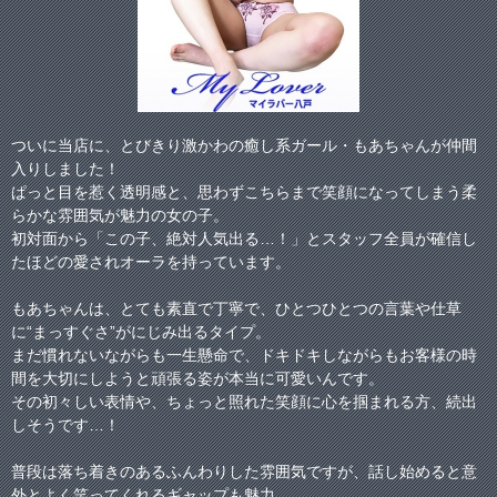
ついに当店に、とびきり激かわの癒し系ガール・もあちゃんが仲間
入りしました！
ぱっと目を惹く透明感と、思わずこちらまで笑顔になってしまう柔
らかな雰囲気が魅力の女の子。
初対面から「この子、絶対人気出る…！」とスタッフ全員が確信し
たほどの愛されオーラを持っています。
もあちゃんは、とても素直で丁寧で、ひとつひとつの言葉や仕草
に“まっすぐさ”がにじみ出るタイプ。
まだ慣れないながらも一生懸命で、ドキドキしながらもお客様の時
間を大切にしようと頑張る姿が本当に可愛いんです。
その初々しい表情や、ちょっと照れた笑顔に心を掴まれる方、続出
しそうです…！
普段は落ち着きのあるふんわりした雰囲気ですが、話し始めると意
外とよく笑ってくれるギャップも魅力。