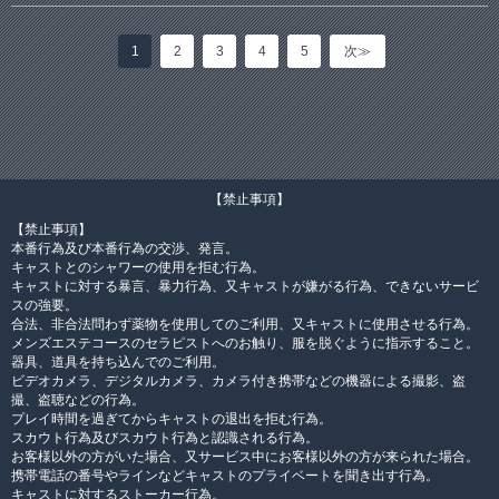
1
2
3
4
5
次≫
【禁止事項】
【禁止事項】
本番行為及び本番行為の交渉、発言。
キャストとのシャワーの使用を拒む行為。
キャストに対する暴言、暴力行為、又キャストが嫌がる行為、できないサービ
スの強要。
合法、非合法問わず薬物を使用してのご利用、又キャストに使用させる行為。
メンズエステコースのセラピストへのお触り、服を脱ぐように指示すること。
器具、道具を持ち込んでのご利用。
ビデオカメラ、デジタルカメラ、カメラ付き携帯などの機器による撮影、盗
撮、盗聴などの行為。
プレイ時間を過ぎてからキャストの退出を拒む行為。
スカウト行為及びスカウト行為と認識される行為。
お客様以外の方がいた場合、又サービス中にお客様以外の方が来られた場合。
携帯電話の番号やラインなどキャストのプライベートを聞き出す行為。
キャストに対するストーカー行為。