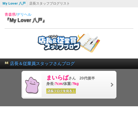
My Lover 八戸
店長スタッフブログリスト
青森県
/
デリヘル
『My Lover 八戸』
店長＆従業員スタッフさんブログ
まいらば
さん 20代後半
身長:
?cm
/体重:
?kg