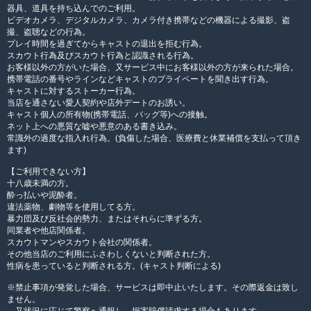
器具、道具を持ち込んでのご利用。
ビデオカメラ、デジタルカメラ、カメラ付き携帯などの機器による撮影、盗
撮、盗聴などの行為。
プレイ時間を過ぎてからキャストの退出を拒む行為。
スカウト行為及びスカウト行為と認識される行為。
お客様以外の方がいた場合、又サービス中にお客様以外の方が来られた場合。
携帯電話の番号やラインなどキャストのプライベートを聞き出す行為。
キャストに対するストーカー行為。
当店を通さない愛人契約や店外デートのお誘い。
キャスト個人の所有物(携帯電話、バッグ等)への接触。
ネット上への悪質な嘘や悪意のある書き込み。
常識外の過度な指入れ行為。(負傷した場合、医療費と休業補償を支払って頂き
ます)
【ご利用できない方】
十八歳未満の方。
酔っ払いや泥酔者。
違法薬物、劇物等を使用してる方。
暴力団及び反社会的勢力、またはそれらに準ずる方。
同業者や他店関係者。
スカウトマンやスカウト会社の関係者。
その他当店のご利用にふさわしくないと判断された方。
性病を患っていると判断される方。(キャスト判断による)
※禁止事項が発覚した場合、サービスは即中止いたします。その際返金は致し
ません。